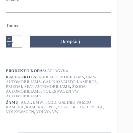
Turime
produkto
Į krepšelį
kiekis:
Universali
galinio
vaizdo
kamera
PRODUKTO KODAS:
AE13GVK4
KATEGORIJOS:
AUDI AUTOMOBILIAMS
,
BMW
AUTOMOBILIAMS
,
GALINIO VAIZDO KAMEROS
,
PRIEDAI
,
SEAT AUTOMOBILIAMS
,
ŠKODA
AUTOMOBILIAMS
,
VOLKSWAGEN VW
AUTOMOBILIAMS
ŽYMŲ:
AUDI
,
BMW
,
FORD
,
GALINIO VAIZDO
KAMERA
,
KAMERA
,
OPEL
,
SEAT
,
SKODA
,
TOYOTA
,
VOLKSWAGEN
,
VOLVO
,
VW