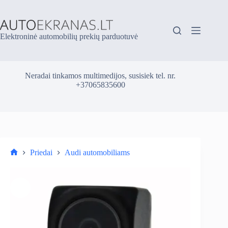
Skip
to
content
Elektroninė automobilių prekių parduotuvė
Neradai tinkamos multimedijos, susisiek tel. nr.
+37065835600
Priedai
Audi automobiliams
Parduotuvė