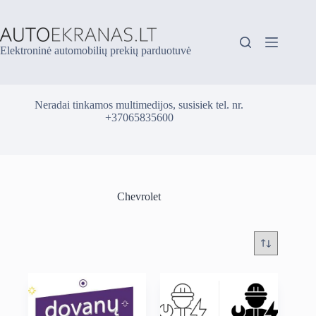
Skip
to
content
Elektroninė automobilių prekių parduotuvė
Neradai tinkamos multimedijos, susisiek tel. nr.
+37065835600
Chevrolet