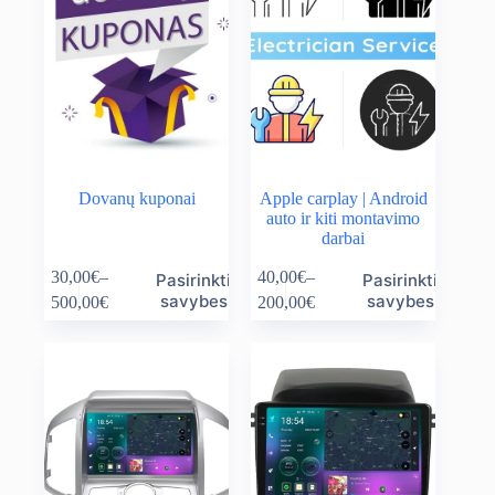
Dovanų kuponai
Apple carplay | Android
auto ir kiti montavimo
darbai
This
This
30,00
€
–
40,00
€
–
Pasirinkti
Pasirinkti
product
product
Price
Price
savybes
savybes
500,00
€
200,00
€
has
has
range:
range:
multiple
multiple
30,00€
40,00€
variants.
variants.
through
through
The
The
500,00€
200,00€
options
options
may
may
be
be
chosen
chosen
on
on
the
the