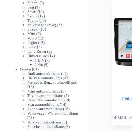
variants.
produktų
8
th
Subaru
8
The
9
produktai
Seat
9
38
produktai
12
Smart
12
options
produktų
12
Škoda
12
may
produktų
25
Toyota
25
be
produktai
23
Volkswagen (VW)
23
chosen
17
produktai
Suzuki
17
on
2
produktų
Mini
2
produktai
12
Volvo
12
the
produktų
12
Ligier
12
product
3
produktų
Iveco
3
page
produktai
5
Land Rover
5
produktai
14
Universalios
14
7
produktų
1 DIN
7
9
produktai
2 din
9
81
produktai
Priedai
81
produktas
11
Audi automobiliams
11
produktų
22
BMW automobiliams
22
produktai
Mercedes Benz automobiliams
16
16
produktų
1
Mini automobiliams
1
produktas
5
Toyota automobiliams
5
Fiat
produktai
8
Renault automobiliams
8
14
produktai
Seat automobiliams
14
produktų
16
Škoda automobiliams
16
This
produktų
Volkswagen VW automobiliams
140,00
€
–
3
21
21
product
Pr
produktas
8
Volvo automobiliams
8
has
ra
produktai
3
Porsche automobiliams
3
multiple
14
produktai