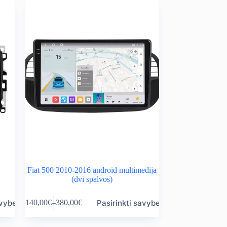
variants.
through
The
380,00€
options
may
be
chosen
on
the
product
page
Fiat 500 2010-2016 android multimedija
(dvi spalvos)
This
avybes
Pasirinkti savybes
140,00
€
–
380,00
€
product
Price
has
range:
multiple
140,00€