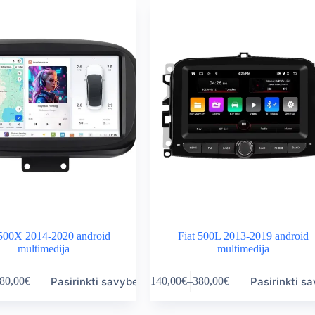
variants.
rough
through
The
0,00€
380,00€
options
may
be
chosen
on
the
product
page
 500X 2014-2020 android
Fiat 500L 2013-2019 android
multimedija
multimedija
This
Pasirinkti savybes
Pasirinkti s
80,00
€
140,00
€
–
380,00
€
product
ice
Price
has
nge:
range:
multiple
0,00€
140,00€