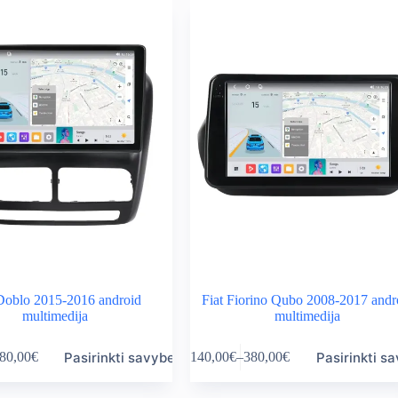
variants.
rough
through
The
0,00€
380,00€
options
may
be
chosen
on
the
product
page
 Doblo 2015-2016 android
Fiat Fiorino Qubo 2008-2017 andr
multimedija
multimedija
This
Pasirinkti savybes
Pasirinkti s
80,00
€
140,00
€
–
380,00
€
product
ice
Price
has
nge:
range:
multiple
0,00€
140,00€