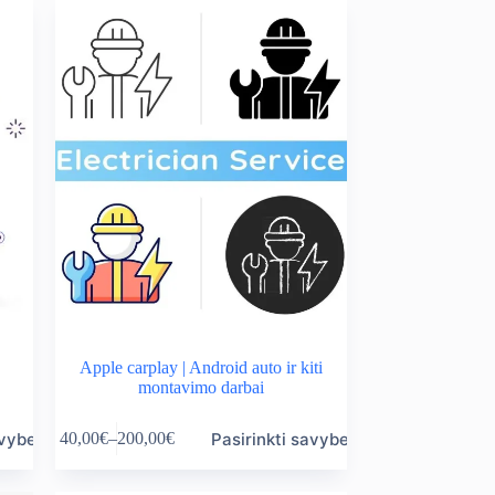
Apple carplay | Android auto ir kiti
montavimo darbai
This
avybes
Pasirinkti savybes
40,00
€
–
200,00
€
product
Price
has
range:
multiple
40,00€