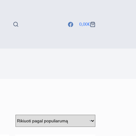
0,00
€
Shopping
cart