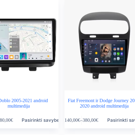
variants.
rough
through
The
0,00€
500,00€
options
may
be
chosen
on
the
product
page
 Doblo 2005-2021 android
Fiat Freemont ir Dodge Journey 20
multimedija
2020 android multimedija
This
Pasirinkti savybes
Pasirinkti s
80,00
€
140,00
€
–
380,00
€
product
ice
Price
has
nge:
range:
multiple
0,00€
140,00€