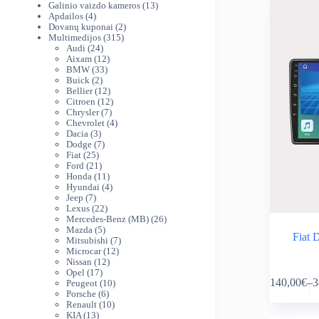
produktai
13
Galinio vaizdo kameros
13
4
produktų
Apdailos
4
produktai
2
Dovanų kuponai
2
315
produktai
Multimedijos
315
24
produktų
Audi
24
produktai
12
Aixam
12
33
produktų
BMW
33
2
produktai
Buick
2
produktai
12
Bellier
12
produktų
12
Citroen
12
7
produktų
Chrysler
7
produktai
4
Chevrolet
4
3
produktai
Dacia
3
produktai
7
Dodge
7
25
produktai
Fiat
25
produktai
21
Ford
21
produktas
11
Honda
11
produktų
4
Hyundai
4
7
produktai
Jeep
7
produktai
22
Lexus
22
produktai
26
Mercedes-Benz (MB)
26
5
produktai
Mazda
5
Fiat 
produktai
7
Mitsubishi
7
12
produktai
Microcar
12
12
produktų
Nissan
12
This
17
produktų
Opel
17
140,00
€
–
3
produktų
10
Peugeot
10
product
Pr
6
produktų
Porsche
6
has
ra
produktai
10
Renault
10
multiple
14
13
produktų
KIA
13