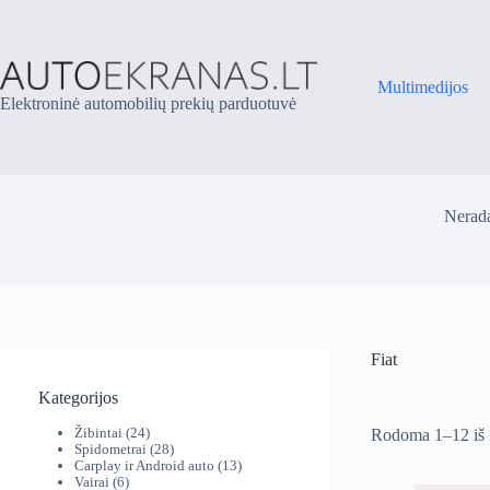
Skip
to
content
Multimedijos
Elektroninė automobilių prekių parduotuvė
Nerada
Fiat
Kategorijos
24
Žibintai
24
Rodoma 1–12 iš
produktai
28
Spidometrai
28
produktai
13
Carplay ir Android auto
13
6
produktų
Vairai
6