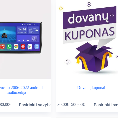
Ducato 2006-2022 android
Dovanų kuponai
multimedija
This
Pasirinkti savybes
Pasirinkti s
80,00
€
30,00
€
–
500,00
€
product
ice
Price
has
nge:
range:
multiple
0,00€
30,00€