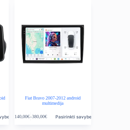
variants.
through
The
380,00€
options
may
be
chosen
on
the
product
page
oid
Fiat Bravo 2007-2012 android
multimedija
This
avybes
Pasirinkti savybes
140,00
€
–
380,00
€
product
Price
has
range:
multiple
140,00€