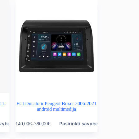
variants.
through
The
200,00€
options
may
be
chosen
on
the
product
page
11-
Fiat Ducato ir Peugeot Boxer 2006-2021
android multimedija
This
avybes
Pasirinkti savybes
140,00
€
–
380,00
€
product
Price
has
range:
multiple
140,00€