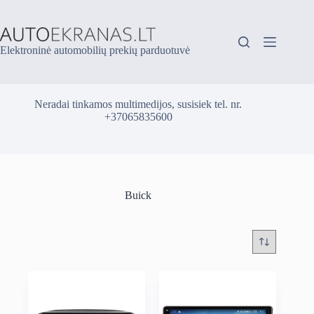
Skip
to
content
Elektroninė automobilių prekių parduotuvė
Neradai tinkamos multimedijos, susisiek tel. nr.
+37065835600
Buick