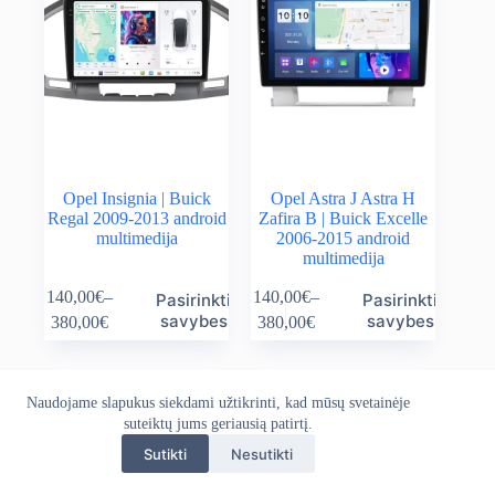
Opel Insignia | Buick
Opel Astra J Astra H
Regal 2009-2013 android
Zafira B | Buick Excelle
multimedija
2006-2015 android
multimedija
This
This
140,00
€
–
140,00
€
–
Pasirinkti
Pasirinkti
product
product
Price
Price
savybes
savybes
380,00
€
380,00
€
has
has
range:
range:
multiple
multiple
140,00€
140,00€
variants.
variants.
through
through
The
The
380,00€
380,00€
Naudojame slapukus siekdami užtikrinti, kad mūsų svetainėje
Apie mus
Grąžinimo politika
Kontaktai
options
options
suteiktų jums geriausią patirtį.
Pristatymo politika
Privatumo politika
may
may
Sąlygos ir taisyklės
be
be
Sutikti
Nesutikti
Autoekranas.lt © 2026 - Visos teisės saugomos. Kopijuoti,
chosen
chosen
platinti svetainės turinį be autorių sutikimo draudžiama.
on
on