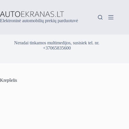
Skip
to
content
Elektroninė automobilių prekių parduotuvė
Neradai tinkamos multimedijos, susisiek tel. nr.
+37065835600
Krepšelis