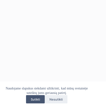
Naudojame slapukus siekdami užtikrinti, kad mūsų svetainėje
Apie mus
Grąžinimo politika
Kontaktai
Pristatymo politika
suteiktų jums geriausią patirtį.
Privatumo politika
Sąlygos ir taisyklės
Sutikti
Nesutikti
Autoekranas.lt © 2026 - Visos teisės saugomos. Kopijuoti,
platinti svetainės turinį be autorių sutikimo draudžiama.