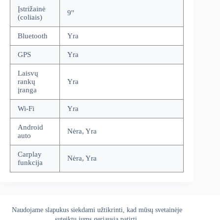
Įstrižainė
9''
(coliais)
Bluetooth
Yra
GPS
Yra
Laisvų
rankų
Yra
įranga
Wi-Fi
Yra
Android
Nėra, Yra
auto
Carplay
Nėra, Yra
funkcija
Naudojame slapukus siekdami užtikrinti, kad mūsų svetainėje
Apie mus
Grąžinimo politika
Kontaktai
suteiktų jums geriausią patirtį.
Pristatymo politika
Privatumo politika