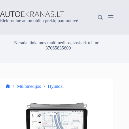
Skip
to
content
Elektroninė automobilių prekių parduotuvė
Neradai tinkamos multimedijos, susisiek tel. nr.
+37065835600
Multimedijos
Hyundai
Parduotuvė