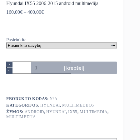
Hyundai IX55 2006-2015 android multimedija
Price
160,00
€
–
400,00
€
range:
160,00€
through
400,00€
Pasirinkite
produkto
Į krepšelį
kiekis:
Hyundai
IX55
2006-
2015
android
PRODUKTO KODAS:
N/A
multimedija
KATEGORIJOS:
HYUNDAI
,
MULTIMEDIJOS
ŽYMOS:
ANDROID
,
HYUNDAI
,
IX55
,
MULTIMEDIA
,
MULTIMEDIJA