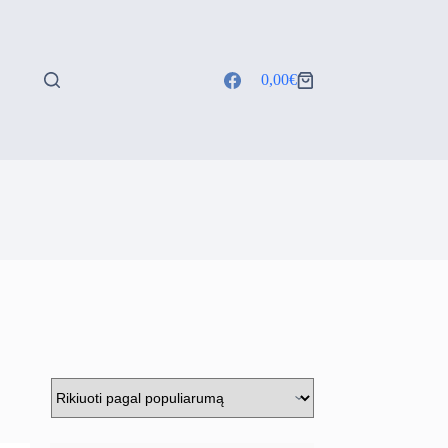
0,00
€
Shopping
cart