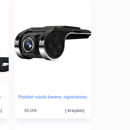
a
Priekinė vaizdo kamera, registratorius
lį
Į krepšelį
80,00
€