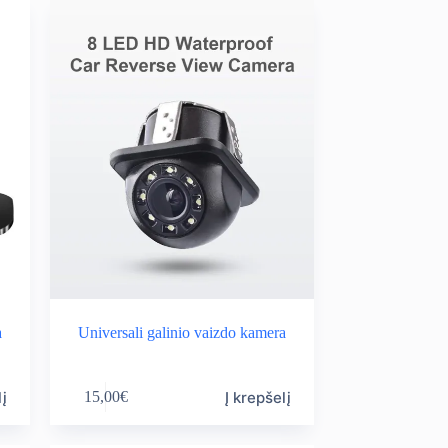
a
Universali galinio vaizdo kamera
lį
Į krepšelį
15,00
€