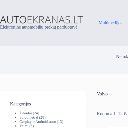
Skip
to
content
Multimedijos
Elektroninė automobilių prekių parduotuvė
Nerada
Volvo
Kategorijos
24
Žibintai
24
Rodoma 1–12 iš
produktai
28
Spidometrai
28
produktai
13
Carplay ir Android auto
13
6
produktų
Vairai
6