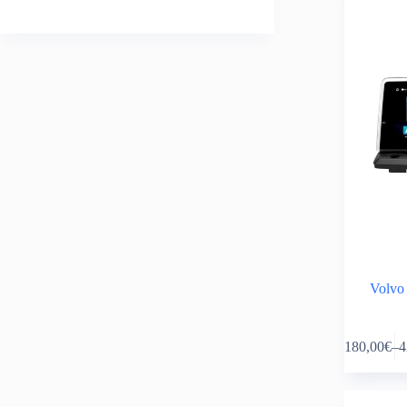
Volvo
This
180,00
€
–
4
product
Pr
has
ra
multiple
18
variants.
th