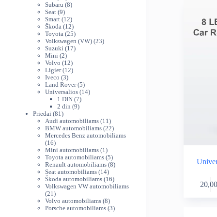
variants.
produktų
8
th
Subaru
8
The
9
produktai
Seat
9
38
produktai
12
Smart
12
options
produktų
12
Škoda
12
may
produktų
25
Toyota
25
be
produktai
23
Volkswagen (VW)
23
chosen
17
produktai
Suzuki
17
on
2
produktų
Mini
2
produktai
12
Volvo
12
the
produktų
12
Ligier
12
product
3
produktų
Iveco
3
page
produktai
5
Land Rover
5
produktai
14
Universalios
14
7
produktų
1 DIN
7
9
produktai
2 din
9
81
produktai
Priedai
81
produktas
11
Audi automobiliams
11
produktų
22
BMW automobiliams
22
produktai
Mercedes Benz automobiliams
16
16
produktų
1
Mini automobiliams
1
produktas
5
Toyota automobiliams
5
Univer
produktai
8
Renault automobiliams
8
14
produktai
Seat automobiliams
14
produktų
16
Škoda automobiliams
16
20,0
produktų
Volkswagen VW automobiliams
21
21
produktas
8
Volvo automobiliams
8
produktai
3
Porsche automobiliams
3
produktai