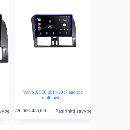
d
Volvo XC60 2014-2017 android
multimedija
This
avybes
Pasirinkti savybes
220,00
€
–
480,00
€
product
Price
has
range:
multiple
220,00€
variants.
through