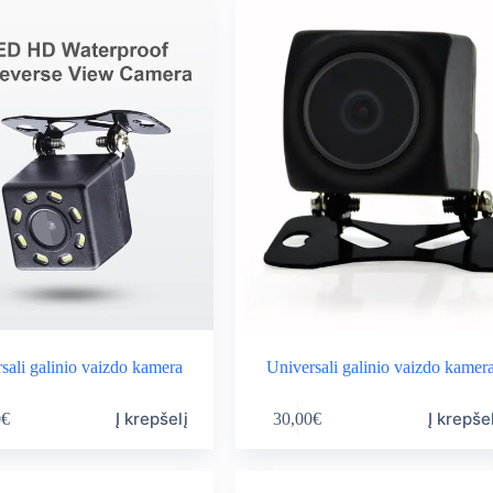
rough
0,00€
sali galinio vaizdo kamera
Universali galinio vaizdo kamer
Į krepšelį
Į krepše
0
€
30,00
€