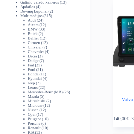
produktai
13
Galinio vaizdo kameros
13
4
produktų
Apdailos
4
produktai
2
Dovanų kuponai
2
315
produktai
Multimedijos
315
24
produktų
Audi
24
produktai
12
Aixam
12
33
produktų
BMW
33
2
produktai
Buick
2
produktai
12
Bellier
12
produktų
12
Citroen
12
7
produktų
Chrysler
7
produktai
4
Chevrolet
4
3
produktai
Dacia
3
produktai
7
Dodge
7
25
produktai
Fiat
25
produktai
21
Ford
21
produktas
11
Honda
11
produktų
4
Hyundai
4
7
produktai
Jeep
7
produktai
22
Lexus
22
produktai
26
Mercedes-Benz (MB)
26
5
produktai
Mazda
5
Volvo
produktai
7
Mitsubishi
7
12
produktai
Microcar
12
12
produktų
Nissan
12
This
17
produktų
Opel
17
140,00
€
–
3
produktų
10
Peugeot
10
product
Pr
6
produktų
Porsche
6
has
ra
produktai
10
Renault
10
multiple
14
13
produktų
KIA
13