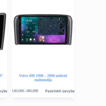
The
480,00€
options
may
be
chosen
on
the
product
page
07
Volvo S80 1998 – 2006 android
multimedija
This
avybes
Pasirinkti savybes
140,00
€
–
380,00
€
product
Price
has
range:
multiple
140,00€
variants.
through