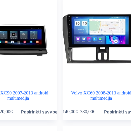
 XC90 2007-2013 android
Volvo XC60 2008-2013 androi
multimedija
multimedija
This
Pasirinkti savybes
Pasirinkti s
20,00
€
140,00
€
–
380,00
€
product
ice
Price
has
nge:
range:
multiple
0,00€
140,00€
variants.
rough
through