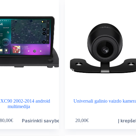
 XC90 2002-2014 android
Universali galinio vaizdo kamer
multimedija
Pasirinkti savybes
Į krepše
80,00
€
20,00
€
ice
nge:
0,00€