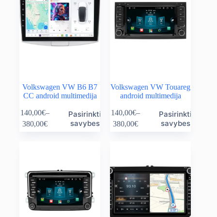
Volkswagen VW B6 B7
Volkswagen VW Touareg
CC android multimedija
android multimedija
This
This
140,00
€
–
140,00
€
–
Pasirinkti
Pasirinkti
product
product
Price
Price
savybes
savybes
380,00
€
380,00
€
has
has
range:
range:
multiple
multiple
140,00€
140,00€
variants.
variants.
through
through
The
The
380,00€
380,00€
options
options
may
may
be
be
chosen
chosen
on
on
the
the
product
product