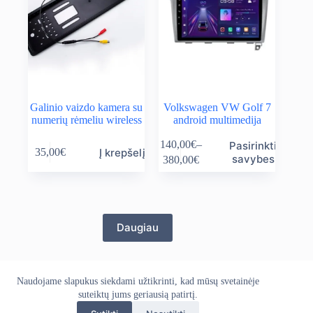
Galinio vaizdo kamera su
Volkswagen VW Golf 7
numerių rėmeliu wireless
android multimedija
This
140,00
€
–
Pasirinkti
Į krepšelį
35,00
€
product
Price
savybes
380,00
€
has
range:
multiple
140,00€
variants.
through
The
380,00€
options
Daugiau
may
be
chosen
on
the
Naudojame slapukus siekdami užtikrinti, kad mūsų svetainėje
Apie mus
Grąžinimo politika
Kontaktai
product
Pristatymo politika
suteiktų jums geriausią patirtį.
Privatumo politika
page
Sąlygos ir taisyklės