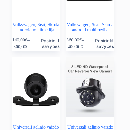
page
page
Volkswagen, Seat, Skoda
Volkswagen, Seat, Skoda
android multimedija
android multimedija
This
This
140,00
€
–
360,00
€
–
Pasirinkti
Pasirinkti
product
product
Price
Price
savybes
savybes
360,00
€
400,00
€
has
has
range:
range:
multiple
multiple
140,00€
360,00€
variants.
variants.
through
through
The
The
360,00€
400,00€
options
options
may
may
be
be
chosen
chosen
on
on
the
the
product
product
page
page
Universali galinio vaizdo
Universali galinio vaizdo