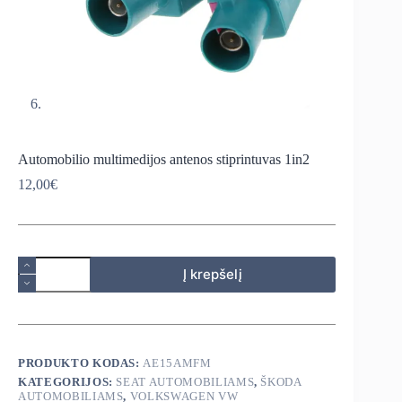
Automobilio multimedijos antenos stiprintuvas 1in2
12,00
€
produkto
Į krepšelį
kiekis:
Automobilio
multimedijos
antenos
stiprintuvas
1in2
PRODUKTO KODAS:
AE15AMFM
KATEGORIJOS:
SEAT AUTOMOBILIAMS
,
ŠKODA
AUTOMOBILIAMS
,
VOLKSWAGEN VW