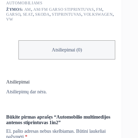
AUTOMOBILIAMS
ŽYMOS:
AM
,
AM/FM GARSO STIPRINTUVAS
,
FM
,
GARSO
,
SEAT
,
SKODA
,
STIPRINTUVAS
,
VOLKSWAGEN
,
VW
Atsiliepimai (0)
Atsiliepimai
Atsiliepimų dar nėra.
Būkite pirmas aprašęs “Automobilio multimedijos
antenos stiprintuvas 1in2”
El. pašto adresas nebus skelbiamas.
Būtini laukeliai
pažymėti
*