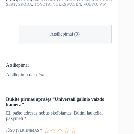
SEAT
,
SKODA
,
TOYOTA
,
VOLKSWAGEN
,
VOLVO
,
VW
Atsiliepimai (0)
Atsiliepimai
Atsiliepimų dar nėra.
Būkite pirmas aprašęs “Universali galinio vaizdo
kamera”
El. pašto adresas nebus skelbiamas.
Būtini laukeliai
pažymėti
*
JŪSŲ ĮVERTINIMAS
*