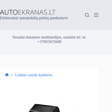
Skip
to
content
Elektroninė automobilių prekių parduotuvė
Neradai tinkamos multimedijos, susisiek tel. nr.
+37065835600
Galinio vaizdo kameros
Parduotuvė