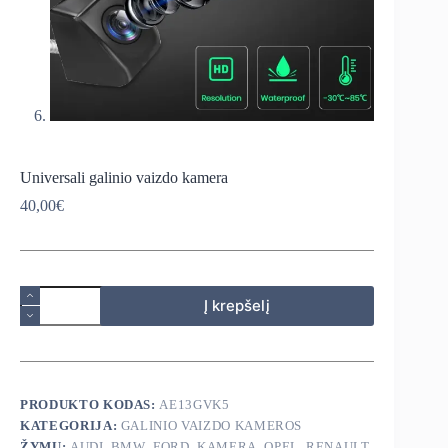
Universali galinio vaizdo kamera
40,00
€
produkto
Į krepšelį
kiekis:
Universali
galinio
vaizdo
kamera
PRODUKTO KODAS:
AE13GVK5
KATEGORIJA:
GALINIO VAIZDO KAMEROS
ŽYMŲ:
AUDI
,
BMW
,
FORD
,
KAMERA
,
OPEL
,
RENAULT
,