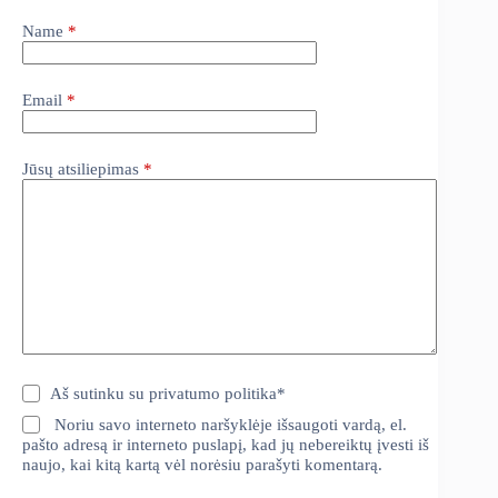
Name
*
Email
*
Jūsų atsiliepimas
*
Aš sutinku su
privatumo politika
*
Noriu savo interneto naršyklėje išsaugoti vardą, el.
pašto adresą ir interneto puslapį, kad jų nebereiktų įvesti iš
naujo, kai kitą kartą vėl norėsiu parašyti komentarą.