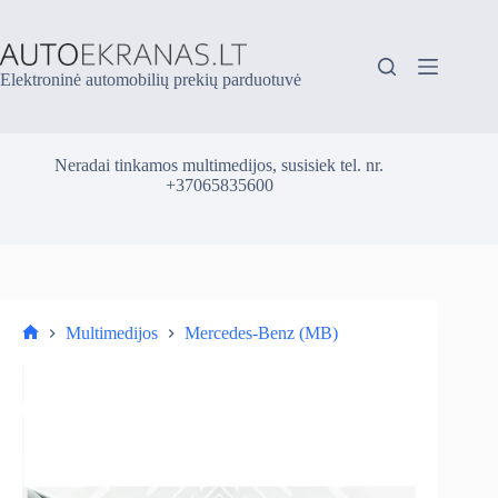
Skip
to
content
Elektroninė automobilių prekių parduotuvė
Neradai tinkamos multimedijos, susisiek tel. nr.
+37065835600
Multimedijos
Mercedes-Benz (MB)
Parduotuvė