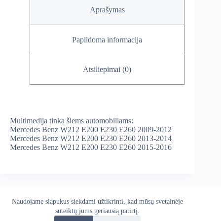
Aprašymas
Papildoma informacija
Atsiliepimai (0)
Multimedija tinka šiems automobiliams:
Mercedes Benz W212 E200 E230 E260 2009-2012
Mercedes Benz W212 E200 E230 E260 2013-2014
Mercedes Benz W212 E200 E230 E260 2015-2016
Naudojame slapukus siekdami užtikrinti, kad mūsų svetainėje
Apie mus
Grąžinimo politika
Kontaktai
suteiktų jums geriausią patirtį.
Pristatymo politika
Privatumo politika
Sąlygos ir taisyklės