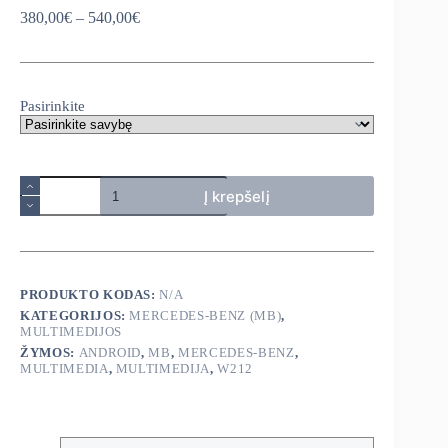
Price
380,00
€
–
540,00
€
range:
380,00€
through
540,00€
Pasirinkite
produkto
Į krepšelį
kiekis:
Mercedes
Benz
W212
2009-
2016
PRODUKTO KODAS:
N/A
android
KATEGORIJOS:
MERCEDES-BENZ (MB)
,
multimedija
MULTIMEDIJOS
ŽYMOS:
ANDROID
,
MB
,
MERCEDES-BENZ
,
MULTIMEDIA
,
MULTIMEDIJA
,
W212