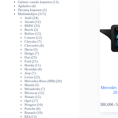
produktai
13
Galinio vaizdo kameros
13
4
produktų
Apdailos
4
produktai
2
Dovanų kuponai
2
315
produktai
Multimedijos
315
24
produktų
Audi
24
produktai
12
Aixam
12
33
produktų
BMW
33
2
produktai
Buick
2
produktai
12
Bellier
12
produktų
12
Citroen
12
7
produktų
Chrysler
7
produktai
4
Chevrolet
4
3
produktai
Dacia
3
produktai
7
Dodge
7
25
produktai
Fiat
25
produktai
21
Ford
21
produktas
11
Honda
11
produktų
4
Hyundai
4
7
produktai
Jeep
7
produktai
22
Lexus
22
produktai
26
Mercedes-Benz (MB)
26
5
produktai
Mazda
5
Mercedes 
produktai
7
Mitsubishi
7
20
12
produktai
Microcar
12
12
produktų
Nissan
12
This
17
produktų
Opel
17
380,00
€
–
5
produktų
10
Peugeot
10
product
Pr
6
produktų
Porsche
6
has
ra
produktai
10
Renault
10
multiple
38
13
produktų
KIA
13