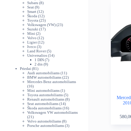
variants.
produktų
8
th
Subaru
8
The
9
produktai
Seat
9
54
produktai
12
Smart
12
options
produktų
12
Škoda
12
may
produktų
25
Toyota
25
be
produktai
23
Volkswagen (VW)
23
chosen
17
produktai
Suzuki
17
on
2
produktų
Mini
2
produktai
12
Volvo
12
the
produktų
12
Ligier
12
product
3
produktų
Iveco
3
page
produktai
5
Land Rover
5
produktai
14
Universalios
14
7
produktų
1 DIN
7
9
produktai
2 din
9
81
produktai
Priedai
81
produktas
11
Audi automobiliams
11
produktų
22
BMW automobiliams
22
produktai
Mercedes Benz automobiliams
16
16
produktų
1
Mini automobiliams
1
produktas
5
Toyota automobiliams
5
Merced
produktai
8
Renault automobiliams
8
2010
14
produktai
Seat automobiliams
14
produktų
16
Škoda automobiliams
16
produktų
Volkswagen VW automobiliams
580,0
21
21
produktas
8
Volvo automobiliams
8
produktai
3
Porsche automobiliams
3
produktai