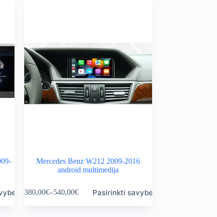
009-
Mercedes Benz W212 2009-2016
android multimedija
This
avybes
Pasirinkti savybes
380,00
€
–
540,00
€
product
Price
has
range:
multiple
380,00€