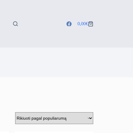
0,00
€
Shopping
cart