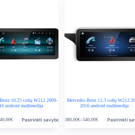
Benz 10.25 colių W212 2009-
Mercedes Benz 12.3 colių W212 2
16 android multimedija
2016 android multimedija
This
Pasirinkti savybes
Pasirinkti s
40,00
€
380,00
€
–
540,00
€
product
ice
Price
has
nge:
range:
multiple
0,00€
380,00€