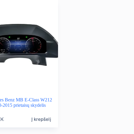
variants.
rough
through
The
0,00€
540,00€
options
may
be
chosen
on
the
product
page
es Benz MB E-Class W212
-2015 prietaisų skydelis
Į krepšelį
0
€