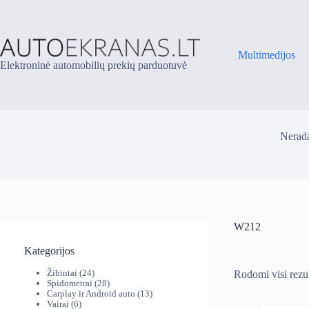
Skip
to
content
Multimedijos
Elektroninė automobilių prekių parduotuvė
Nerada
W212
Kategorijos
24
Žibintai
24
Rodomi visi rezul
produktai
28
Spidometrai
28
produktai
13
Carplay ir Android auto
13
6
produktų
Vairai
6