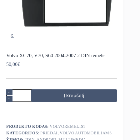
Volvo XC70; V70; S60 2004-2007 2 DIN rėmelis
50,00
€
produkto
Į krepšelį
kiekis:
Volvo
XC70;
V70;
S60
2004-
PRODUKTO KODAS:
VOLVOREMELIS1
2007
KATEGORIJOS:
PRIEDAI
,
VOLVO AUTOMOBILIAMS
2
DIN
ŽYMOS:
2DIN
,
ANDROID
,
MULTIMEDIA
,