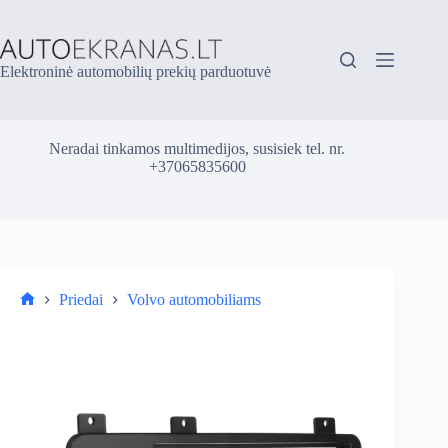
Skip
to
content
Elektroninė automobilių prekių parduotuvė
Neradai tinkamos multimedijos, susisiek tel. nr.
+37065835600
Priedai
Volvo automobiliams
Parduotuvė