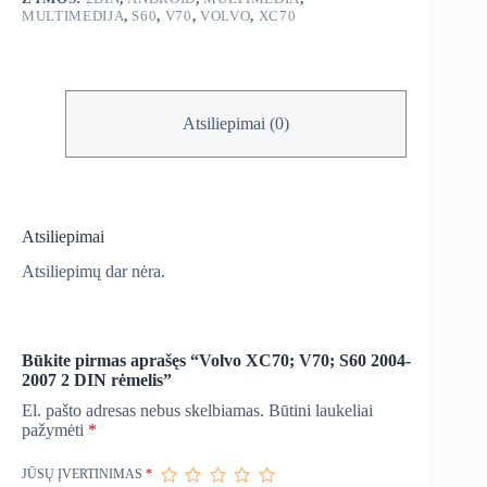
rėmelis
MULTIMEDIJA
,
S60
,
V70
,
VOLVO
,
XC70
Atsiliepimai (0)
Atsiliepimai
Atsiliepimų dar nėra.
Būkite pirmas aprašęs “Volvo XC70; V70; S60 2004-
2007 2 DIN rėmelis”
El. pašto adresas nebus skelbiamas.
Būtini laukeliai
pažymėti
*
JŪSŲ ĮVERTINIMAS
*