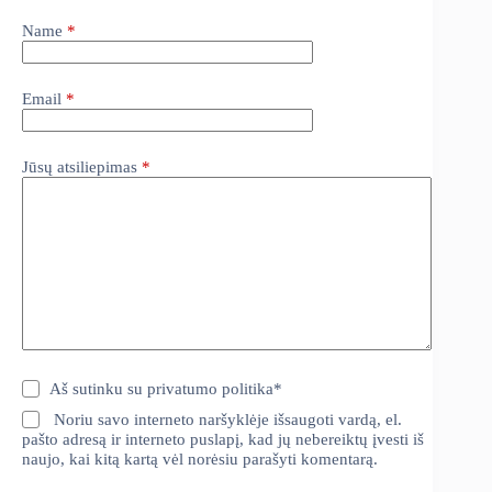
Name
*
Email
*
Jūsų atsiliepimas
*
Aš sutinku su
privatumo politika
*
Noriu savo interneto naršyklėje išsaugoti vardą, el.
pašto adresą ir interneto puslapį, kad jų nebereiktų įvesti iš
naujo, kai kitą kartą vėl norėsiu parašyti komentarą.