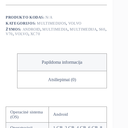
S60
V70
XC70
1998-
PRODUKTO KODAS:
N/A
2009
KATEGORIJOS:
MULTIMEDIJOS
,
VOLVO
android
multimedija
ŽYMOS:
ANDROID
,
MULTIMEDIA
,
MULTIMEDIJA
,
S60
,
V70
,
VOLVO
,
XC70
Papildoma informacija
Atsiliepimai (0)
Operacinė sistema
Android
(OS)
Operatyvioji
1 GB, 2 GB, 4 GB, 6 GB, 8