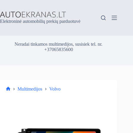
Skip
to
content
Elektroninė automobilių prekių parduotuvė
Neradai tinkamos multimedijos, susisiek tel. nr.
+37065835600
Multimedijos
Volvo
Parduotuvė