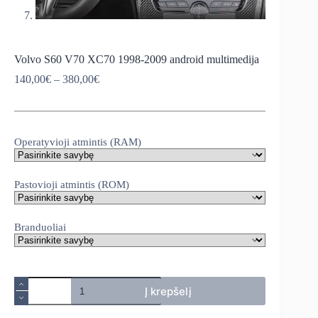
Volvo S60 V70 XC70 1998-2009 android multimedija
Price
140,00
€
–
380,00
€
range:
140,00€
through
380,00€
Operatyvioji atmintis (RAM)
Pastovioji atmintis (ROM)
Branduoliai
produkto
Į krepšelį
kiekis:
Volvo