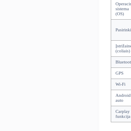
Operaci
sistema
(OS)
Pasirinki
Įstrižain
(coliais)
Bluetoo
GPS
Wi-Fi
Android
auto
Carplay
funkcija