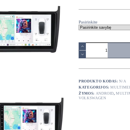
range:
140,00€
through
380,00€
Pasirinkite
produkto
kiekis:
Volkswagen
Polo
2009-
2015
android
multimedija
PRODUKTO KODAS:
N/A
KATEGORIJOS:
MULTIME
ŽYMOS:
ANDROID
,
MULTI
VOLKSWAGEN