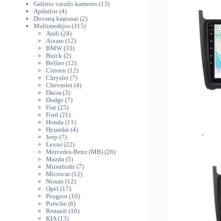
produktai
13
Galinio vaizdo kameros
13
4
produktų
Apdailos
4
produktai
2
Dovanų kuponai
2
315
produktai
Multimedijos
315
24
produktų
Audi
24
produktai
12
Aixam
12
33
produktų
BMW
33
2
produktai
Buick
2
produktai
12
Bellier
12
produktų
12
Citroen
12
7
produktų
Chrysler
7
produktai
4
Chevrolet
4
3
produktai
Dacia
3
produktai
7
Dodge
7
25
produktai
Fiat
25
produktai
21
Ford
21
produktas
11
Honda
11
produktų
4
Hyundai
4
7
produktai
Jeep
7
produktai
22
Lexus
22
produktai
26
Mercedes-Benz (MB)
26
5
produktai
Mazda
5
produktai
7
Mitsubishi
7
12
produktai
Microcar
12
12
produktų
Nissan
12
17
produktų
Opel
17
produktų
10
Peugeot
10
6
produktų
Porsche
6
produktai
10
Renault
10
13
produktų
KIA
13