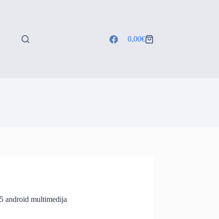
0,00
€
Shopping
cart
 android multimedija