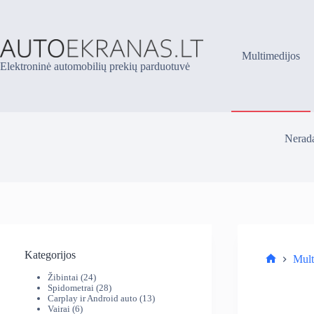
Skip
to
content
Multimedijos
Elektroninė automobilių prekių parduotuvė
Nerada
Kategorijos
Mult
Parduotuv
24
Žibintai
24
produktai
28
Spidometrai
28
produktai
13
Carplay ir Android auto
13
6
produktų
Vairai
6