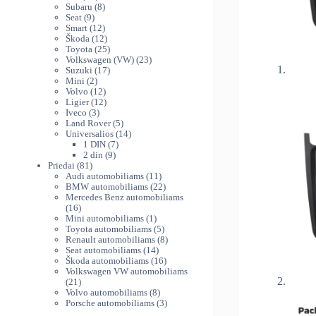
produktų
8
Subaru
8
9
produktai
Seat
9
produktai
12
Smart
12
produktų
12
Škoda
12
produktų
25
Toyota
25
produktai
23
Volkswagen (VW)
23
17
produktai
Suzuki
17
2
produktų
Mini
2
produktai
12
Volvo
12
produktų
12
Ligier
12
3
produktų
Iveco
3
produktai
5
Land Rover
5
produktai
14
Universalios
14
7
produktų
1 DIN
7
9
produktai
2 din
9
81
produktai
Priedai
81
produktas
11
Audi automobiliams
11
produktų
22
BMW automobiliams
22
produktai
Mercedes Benz automobiliams
16
16
produktų
1
Mini automobiliams
1
produktas
5
Toyota automobiliams
5
produktai
8
Renault automobiliams
8
14
produktai
Seat automobiliams
14
produktų
16
Škoda automobiliams
16
produktų
Volkswagen VW automobiliams
21
21
produktas
8
Volvo automobiliams
8
produktai
3
Porsche automobiliams
3
produktai