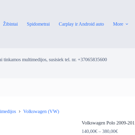
Žibintai
Spidometrai
Carplay ir Android auto
More
i tinkamos multimedijos, susisiek tel. nr. +37065835600
imedijos
Volkswagen (VW)
ė
Volkswagen Polo 2009-2015
Price
140,00
€
–
380,00
€