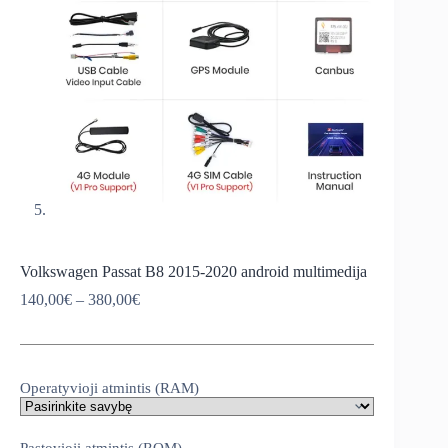
Volkswagen Passat B8 2015-2020 android multimedija
Price
140,00
€
–
380,00
€
range:
140,00€
through
380,00€
Operatyvioji atmintis (RAM)
Pastovioji atmintis (ROM)