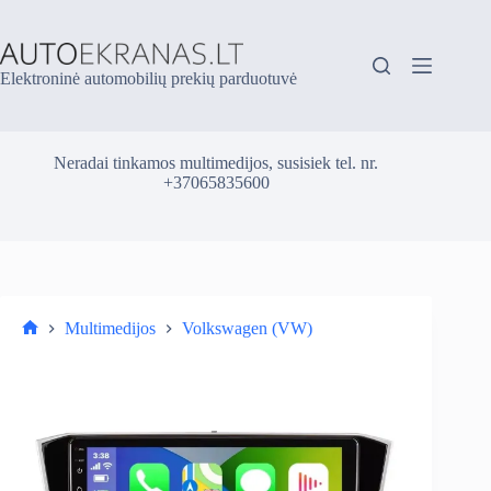
Skip
to
content
Elektroninė automobilių prekių parduotuvė
Neradai tinkamos multimedijos, susisiek tel. nr.
+37065835600
Multimedijos
Volkswagen (VW)
Parduotuvė