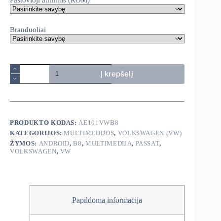
Branduoliai
produkto
Į krepšelį
kiekis:
Volkswagen
Passat
B8
2015-
2020
PRODUKTO KODAS:
AE101VWB8
android
KATEGORIJOS:
MULTIMEDIJOS
,
VOLKSWAGEN (VW)
multimedija
ŽYMOS:
ANDROID
,
B8
,
MULTIMEDIJA
,
PASSAT
,
VOLKSWAGEN
,
VW
Papildoma informacija