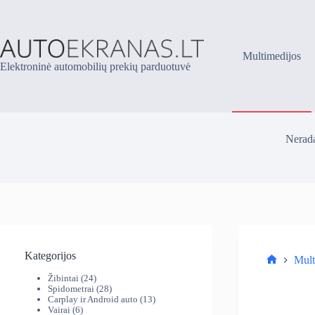
Skip
to
content
Multimedijos
Elektroninė automobilių prekių parduotuvė
Nerada
Kategorijos
Mult
Parduotuv
24
Žibintai
24
produktai
28
Spidometrai
28
produktai
13
Carplay ir Android auto
13
6
produktų
Vairai
6