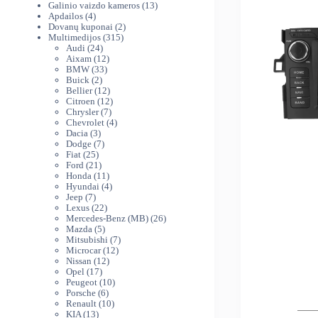
produktai
13
Galinio vaizdo kameros
13
4
produktų
Apdailos
4
produktai
2
Dovanų kuponai
2
315
produktai
Multimedijos
315
24
produktų
Audi
24
produktai
12
Aixam
12
33
produktų
BMW
33
2
produktai
Buick
2
produktai
12
Bellier
12
produktų
12
Citroen
12
7
produktų
Chrysler
7
produktai
4
Chevrolet
4
3
produktai
Dacia
3
produktai
7
Dodge
7
25
produktai
Fiat
25
produktai
21
Ford
21
produktas
11
Honda
11
produktų
4
Hyundai
4
7
produktai
Jeep
7
produktai
22
Lexus
22
produktai
26
Mercedes-Benz (MB)
26
5
produktai
Mazda
5
produktai
7
Mitsubishi
7
12
produktai
Microcar
12
12
produktų
Nissan
12
17
produktų
Opel
17
produktų
10
Peugeot
10
6
produktų
Porsche
6
produktai
10
Renault
10
13
produktų
KIA
13