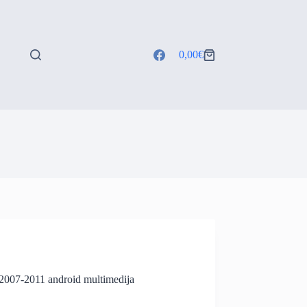
0,00
€
Shopping
cart
2007-2011 android multimedija