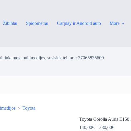
Žibintai
Spidometrai
Carplay ir Android auto
More
i tinkamos multimedijos, susisiek tel. nr. +37065835600
imedijos
Toyota
ė
Toyota Corolla Auris E150 
Price
140,00
€
–
380,00
€