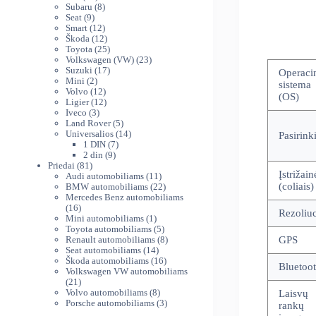
produktų
8
Subaru
8
9
produktai
Seat
9
produktai
12
Smart
12
produktų
12
Škoda
12
produktų
25
Toyota
25
produktai
23
Volkswagen (VW)
23
17
produktai
Suzuki
17
Operaci
2
produktų
Mini
2
sistema
produktai
12
Volvo
12
(OS)
produktų
12
Ligier
12
3
produktų
Iveco
3
produktai
5
Land Rover
5
produktai
14
Universalios
14
Pasirinki
7
produktų
1 DIN
7
9
produktai
2 din
9
81
produktai
Priedai
81
Įstrižain
produktas
11
Audi automobiliams
11
produktų
22
(coliais)
BMW automobiliams
22
produktai
Mercedes Benz automobiliams
16
16
Rezoliuc
produktų
1
Mini automobiliams
1
produktas
5
Toyota automobiliams
5
produktai
8
Renault automobiliams
8
GPS
14
produktai
Seat automobiliams
14
produktų
16
Škoda automobiliams
16
Bluetoo
produktų
Volkswagen VW automobiliams
21
21
produktas
8
Volvo automobiliams
8
Laisvų
produktai
3
Porsche automobiliams
3
rankų
produktai