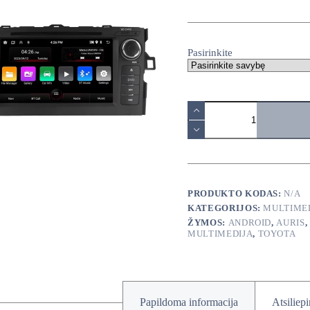
range:
140,00€
through
380,00€
Pasirinkite
produkto
kiekis:
Toyota
Corolla
Auris
E150
2007-
2011
PRODUKTO KODAS:
N/A
android
KATEGORIJOS:
MULTIME
multimedija
ŽYMOS:
ANDROID
,
AURIS
MULTIMEDIJA
,
TOYOTA
Papildoma informacija
Atsiliep