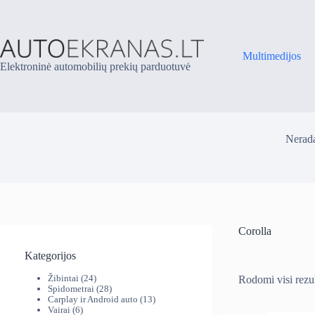
Skip
to
content
Multimedijos
Elektroninė automobilių prekių parduotuvė
Nerada
Corolla
Kategorijos
24
Žibintai
24
Rodomi visi rezul
produktai
28
Spidometrai
28
produktai
13
Carplay ir Android auto
13
6
produktų
Vairai
6