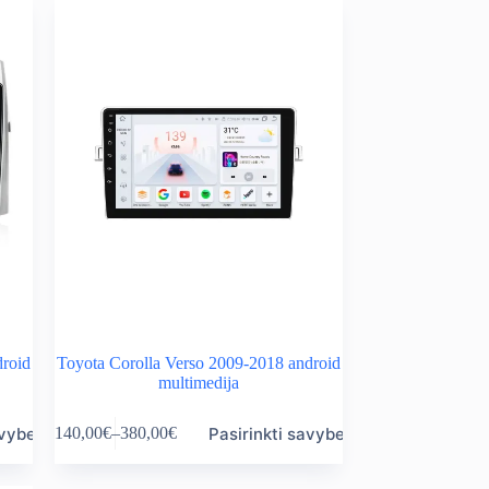
droid
Toyota Corolla Verso 2009-2018 android
multimedija
This
avybes
Pasirinkti savybes
140,00
€
–
380,00
€
product
Price
has
range:
multiple
140,00€