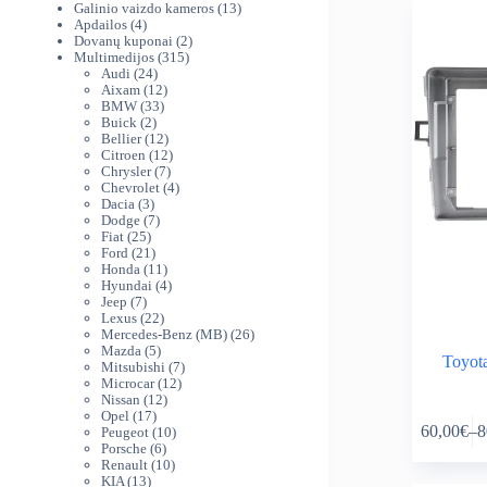
produktai
13
Galinio vaizdo kameros
13
4
produktų
Apdailos
4
produktai
2
Dovanų kuponai
2
315
produktai
Multimedijos
315
24
produktų
Audi
24
produktai
12
Aixam
12
33
produktų
BMW
33
2
produktai
Buick
2
produktai
12
Bellier
12
produktų
12
Citroen
12
7
produktų
Chrysler
7
produktai
4
Chevrolet
4
3
produktai
Dacia
3
produktai
7
Dodge
7
25
produktai
Fiat
25
produktai
21
Ford
21
produktas
11
Honda
11
produktų
4
Hyundai
4
7
produktai
Jeep
7
produktai
22
Lexus
22
produktai
26
Mercedes-Benz (MB)
26
5
produktai
Mazda
5
Toyot
produktai
7
Mitsubishi
7
12
produktai
Microcar
12
12
produktų
Nissan
12
This
17
produktų
Opel
17
60,00
€
–
8
produktų
10
Peugeot
10
product
Pr
6
produktų
Porsche
6
has
ra
produktai
10
Renault
10
multiple
60
13
produktų
KIA
13