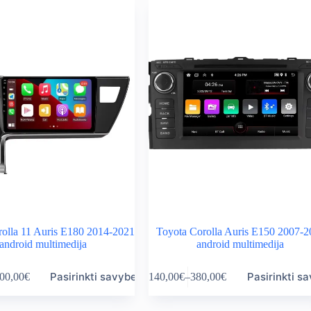
variants.
rough
through
The
,00€
380,00€
options
may
be
chosen
on
the
product
page
rolla 11 Auris E180 2014-2021
Toyota Corolla Auris E150 2007-2
android multimedija
android multimedija
This
Pasirinkti savybes
Pasirinkti s
00,00
€
140,00
€
–
380,00
€
product
ice
Price
has
nge:
range:
multiple
0,00€
140,00€