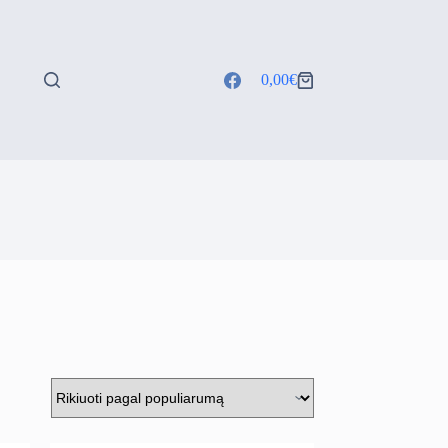
0,00
€
Shopping
cart