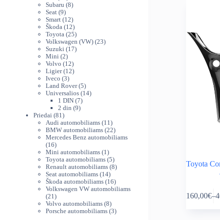
variants.
produktų
8
th
Subaru
8
The
9
produktai
Seat
9
80
produktai
12
Smart
12
options
produktų
12
Škoda
12
may
produktų
25
Toyota
25
be
produktai
23
Volkswagen (VW)
23
chosen
17
produktai
Suzuki
17
on
2
produktų
Mini
2
produktai
12
Volvo
12
the
produktų
12
Ligier
12
product
3
produktų
Iveco
3
page
produktai
5
Land Rover
5
produktai
14
Universalios
14
7
produktų
1 DIN
7
9
produktai
2 din
9
81
produktai
Priedai
81
produktas
11
Audi automobiliams
11
produktų
22
BMW automobiliams
22
produktai
Mercedes Benz automobiliams
16
16
produktų
1
Mini automobiliams
1
produktas
5
Toyota automobiliams
5
Toyota Co
produktai
8
Renault automobiliams
8
14
produktai
Seat automobiliams
14
produktų
16
Škoda automobiliams
16
This
produktų
Volkswagen VW automobiliams
160,00
€
–
4
21
21
product
Pr
produktas
8
Volvo automobiliams
8
has
ra
produktai
3
Porsche automobiliams
3
multiple
16
produktai