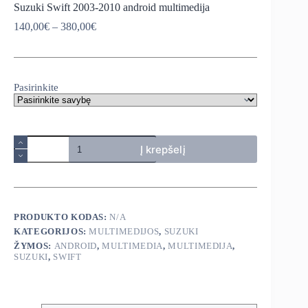
Suzuki Swift 2003-2010 android multimedija
Price
140,00
€
–
380,00
€
range:
140,00€
through
380,00€
Pasirinkite
produkto
Į krepšelį
kiekis:
Suzuki
Swift
2003-
2010
android
PRODUKTO KODAS:
N/A
multimedija
KATEGORIJOS:
MULTIMEDIJOS
,
SUZUKI
ŽYMOS:
ANDROID
,
MULTIMEDIA
,
MULTIMEDIJA
,
SUZUKI
,
SWIFT