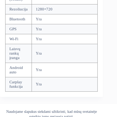
Rezoliucija
1280×720
Bluetooth
Yra
GPS
Yra
Wi-Fi
Yra
Laisvų
rankų
Yra
įranga
Android
Yra
auto
Carplay
Yra
funkcija
Naudojame slapukus siekdami užtikrinti, kad mūsų svetainėje
Apie mus
Grąžinimo politika
Kontaktai
suteiktų jums geriausią patirtį.
Pristatymo politika
Privatumo politika