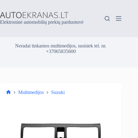
Skip
to
content
Elektroninė automobilių prekių parduotuvė
Neradai tinkamos multimedijos, susisiek tel. nr.
+37065835600
Multimedijos
Suzuki
Parduotuvė