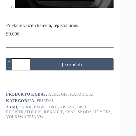
Priekinė vaizdo kamera, registratorius
90,00
€
produkto
Į krepšelį
kiekis:
Priekinė
vaizdo
kamera,
registratorius
PRODUKTO KODAS:
AEIREGISTRATORIUS2
KATEGORIJA:
PRIEDAI
ŽYMŲ:
AUDI
,
BMW
,
FORD
,
NISSAN
,
OPEL
,
REGISTRATORIUS
,
RENAULT
,
SEAT
,
SKODA
,
TOYOTA
,
VOLKSWAGEN
,
VW