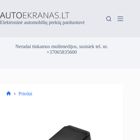
Skip
to
content
Elektroninė automobilių prekių parduotuvė
Neradai tinkamos multimedijos, susisiek tel. nr.
+37065835600
Priedai
Parduotuvė