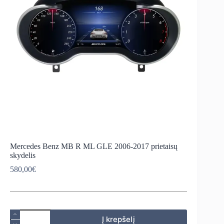
Mercedes Benz MB R ML GLE 2006-2017 prietaisų
skydelis
580,00
€
produkto
Į krepšelį
kiekis: