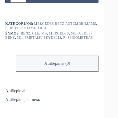
Mercedes
Benz
MB
R
ML
KATEGORIJOS:
MERCEDES BENZ AUTOMOBILIAMS
,
GLE
PRIEDAI
,
SPIDOMETRAI
2006-
ŽYMOS:
BENZ
,
GLE
,
MB
,
MERCEDES
,
MERCEDES-
2017
BENZ
,
ML
,
PRIETAISŲ SKYDELIS
,
R
,
SPIDOMETRAS
prietaisų
skydelis
Atsiliepimai (0)
Atsiliepimai
Atsiliepimų dar nėra.