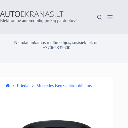
Skip
to
content
Elektroninė automobilių prekių parduotuvė
Neradai tinkamos multimedijos, susisiek tel. nr.
+37065835600
Priedai
Mercedes Benz automobiliams
Parduotuvė