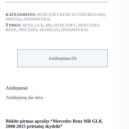
MB
GLK
2008-
KATEGORIJOS:
MERCEDES BENZ AUTOMOBILIAMS
,
2015
PRIEDAI
,
SPIDOMETRAI
prietaisų
ŽYMOS:
BENZ
,
GLK
,
MB
,
MERCEDES
,
MERCEDES-
skydelis
BENZ
,
PRIETAISŲ SKYDELIS
,
SPIDOMETRAS
Atsiliepimai (0)
Atsiliepimai
Atsiliepimų dar nėra.
Būkite pirmas aprašęs “Mercedes Benz MB GLK
2008-2015 prietaisų skydelis”