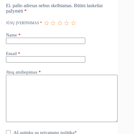
El. pašto adresas nebus skelbiamas.
Būtini laukeliai
pažymėti
*
JŪSŲ ĮVERTINIMAS
*
Name
*
Email
*
Jūsų atsiliepimas
*
Aš sutinku su
privatumo politika
*