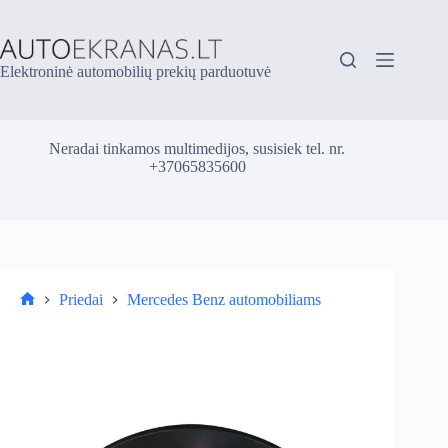
Skip
to
content
Elektroninė automobilių prekių parduotuvė
Neradai tinkamos multimedijos, susisiek tel. nr.
+37065835600
Priedai
Mercedes Benz automobiliams
Parduotuvė