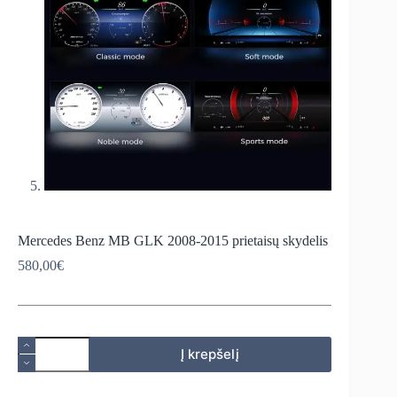
Mercedes Benz MB GLK 2008-2015 prietaisų skydelis
580,00
€
produkto
Į krepšelį
kiekis:
Mercedes
Benz