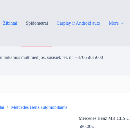
Žibintai
Spidometrai
Carplay ir Android auto
More
i tinkamos multimedijos, susisiek tel. nr. +37065835600
dai
Mercedes Benz automobiliams
ė
Mercedes Benz MB CLS C21
580,00
€