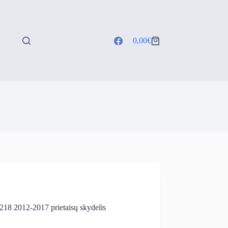
0,00
€
Shopping
cart
8 2012-2017 prietaisų skydelis