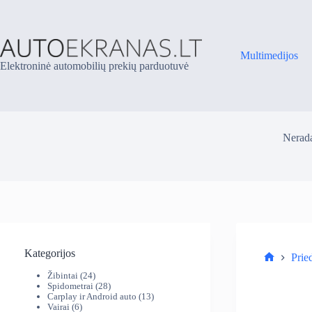
Skip
to
content
Multimedijos
Elektroninė automobilių prekių parduotuvė
Nerada
Kategorijos
Prie
Parduotuv
24
Žibintai
24
produktai
28
Spidometrai
28
produktai
13
Carplay ir Android auto
13
6
produktų
Vairai
6