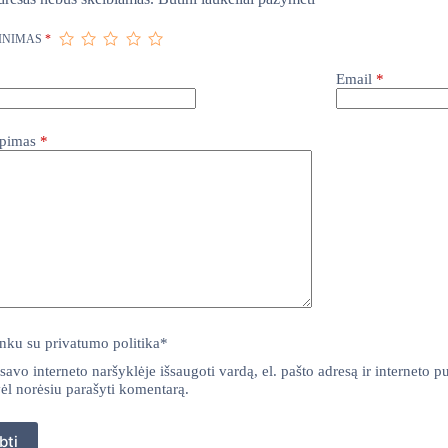
TINIMAS
*
Email
*
iepimas
*
inku su
privatumo politika
*
savo interneto naršyklėje išsaugoti vardą, el. pašto adresą ir interneto pu
vėl norėsiu parašyti komentarą.
bti