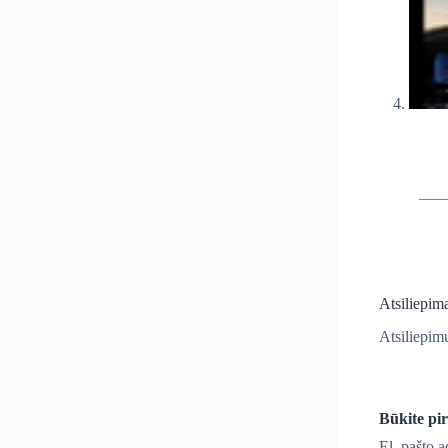
Atsiliepim
Atsiliepimų
Būkite pi
El. pašto 