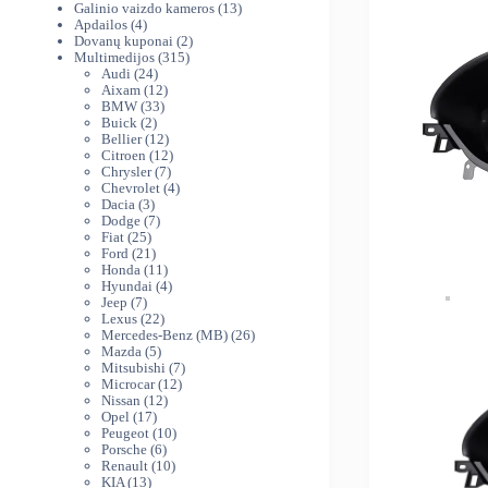
produktai
13
Galinio vaizdo kameros
13
4
produktų
Apdailos
4
produktai
2
Dovanų kuponai
2
315
produktai
Multimedijos
315
24
produktų
Audi
24
produktai
12
Aixam
12
33
produktų
BMW
33
2
produktai
Buick
2
produktai
12
Bellier
12
produktų
12
Citroen
12
7
produktų
Chrysler
7
produktai
4
Chevrolet
4
3
produktai
Dacia
3
produktai
7
Dodge
7
25
produktai
Fiat
25
produktai
21
Ford
21
produktas
11
Honda
11
produktų
4
Hyundai
4
7
produktai
Jeep
7
produktai
22
Lexus
22
produktai
26
Mercedes-Benz (MB)
26
5
produktai
Mazda
5
produktai
7
Mitsubishi
7
12
produktai
Microcar
12
12
produktų
Nissan
12
17
produktų
Opel
17
produktų
10
Peugeot
10
6
produktų
Porsche
6
produktai
10
Renault
10
13
produktų
KIA
13