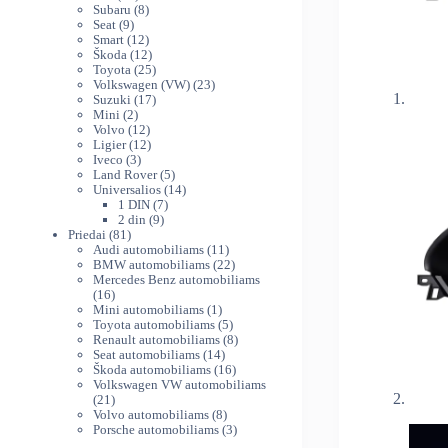
produktų
8
Subaru
8
9
produktai
Seat
9
produktai
12
Smart
12
produktų
12
Škoda
12
produktų
25
Toyota
25
produktai
23
Volkswagen (VW)
23
17
produktai
Suzuki
17
2
produktų
Mini
2
produktai
12
Volvo
12
produktų
12
Ligier
12
3
produktų
Iveco
3
produktai
5
Land Rover
5
produktai
14
Universalios
14
7
produktų
1 DIN
7
9
produktai
2 din
9
81
produktai
Priedai
81
produktas
11
Audi automobiliams
11
produktų
22
BMW automobiliams
22
produktai
Mercedes Benz automobiliams
16
16
produktų
1
Mini automobiliams
1
produktas
5
Toyota automobiliams
5
produktai
8
Renault automobiliams
8
14
produktai
Seat automobiliams
14
produktų
16
Škoda automobiliams
16
produktų
Volkswagen VW automobiliams
21
21
produktas
8
Volvo automobiliams
8
produktai
3
Porsche automobiliams
3
produktai