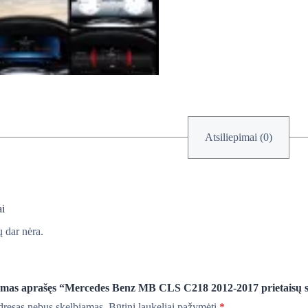
Atsiliepimai (0)
ai
 dar nėra.
rmas aprašęs “Mercedes Benz MB CLS C218 2012-2017 prietaisų s
adresas nebus skelbiamas.
Būtini laukeliai pažymėti
*