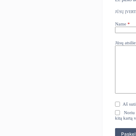
JŪSŲ ĮVER
Name
*
Jūsų atsil
Aš sut
Noriu 
kitą kartą 
Paskel