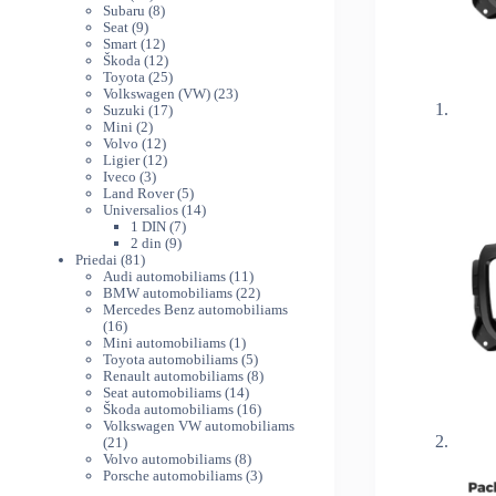
produktų
8
Subaru
8
9
produktai
Seat
9
produktai
12
Smart
12
produktų
12
Škoda
12
produktų
25
Toyota
25
produktai
23
Volkswagen (VW)
23
17
produktai
Suzuki
17
2
produktų
Mini
2
produktai
12
Volvo
12
produktų
12
Ligier
12
3
produktų
Iveco
3
produktai
5
Land Rover
5
produktai
14
Universalios
14
7
produktų
1 DIN
7
9
produktai
2 din
9
81
produktai
Priedai
81
produktas
11
Audi automobiliams
11
produktų
22
BMW automobiliams
22
produktai
Mercedes Benz automobiliams
16
16
produktų
1
Mini automobiliams
1
produktas
5
Toyota automobiliams
5
produktai
8
Renault automobiliams
8
14
produktai
Seat automobiliams
14
produktų
16
Škoda automobiliams
16
produktų
Volkswagen VW automobiliams
21
21
produktas
8
Volvo automobiliams
8
produktai
3
Porsche automobiliams
3
produktai