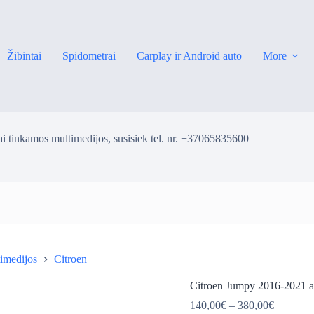
Žibintai
Spidometrai
Carplay ir Android auto
More
i tinkamos multimedijos, susisiek tel. nr. +37065835600
imedijos
Citroen
ė
Citroen Jumpy 2016-2021 a
Price
140,00
€
–
380,00
€