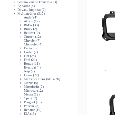
produktai
13
Galinio vaizdo kameros
13
4
produktų
Apdailos
4
produktai
2
Dovanų kuponai
2
315
produktai
Multimedijos
315
24
produktų
Audi
24
produktai
12
Aixam
12
33
produktų
BMW
33
2
produktai
Buick
2
produktai
12
Bellier
12
produktų
12
Citroen
12
7
produktų
Chrysler
7
produktai
4
Chevrolet
4
3
produktai
Dacia
3
produktai
7
Dodge
7
25
produktai
Fiat
25
produktai
21
Ford
21
produktas
11
Honda
11
produktų
4
Hyundai
4
7
produktai
Jeep
7
produktai
22
Lexus
22
produktai
26
Mercedes-Benz (MB)
26
5
produktai
Mazda
5
produktai
7
Mitsubishi
7
12
produktai
Microcar
12
12
produktų
Nissan
12
17
produktų
Opel
17
produktų
10
Peugeot
10
6
produktų
Porsche
6
produktai
10
Renault
10
13
produktų
KIA
13