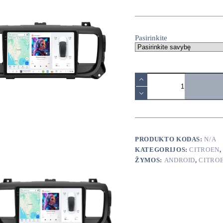
range:
140,00€
through
380,00€
Pasirinkite
produkto
kiekis:
Citroen
Jumpy
2016-
2021
android
multimedija
PRODUKTO KODAS:
N/A
KATEGORIJOS:
CITROEN
ŽYMOS:
ANDROID
,
CITRO