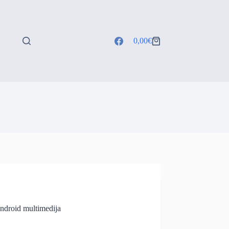
0,00
€
Shopping
cart
ndroid multimedija