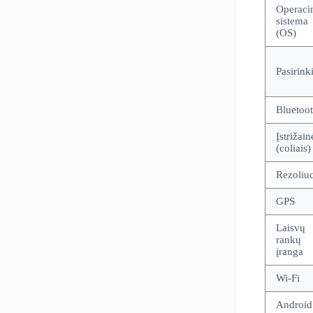
Operaci
sistema
(OS)
Pasirinki
Bluetoo
Įstrižain
(coliais)
Rezoliuc
GPS
Laisvų
rankų
įranga
Wi-Fi
Android