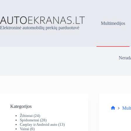
Skip
to
content
Multimedijos
Elektroninė automobilių prekių parduotuvė
Nerada
Kategorijos
Mult
Parduotuv
24
Žibintai
24
produktai
28
Spidometrai
28
produktai
13
Carplay ir Android auto
13
6
produktų
Vairai
6