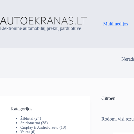
Skip
to
content
Multimedijos
Elektroninė automobilių prekių parduotuvė
Nerada
Citroen
Kategorijos
24
Žibintai
24
Rodomi visi rezul
produktai
28
Spidometrai
28
produktai
13
Carplay ir Android auto
13
6
produktų
Vairai
6