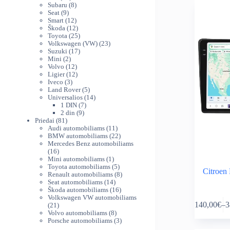
variants.
produktų
8
th
Subaru
8
The
9
produktai
Seat
9
38
produktai
12
Smart
12
options
produktų
12
Škoda
12
may
produktų
25
Toyota
25
be
produktai
23
Volkswagen (VW)
23
chosen
17
produktai
Suzuki
17
on
2
produktų
Mini
2
produktai
12
Volvo
12
the
produktų
12
Ligier
12
product
3
produktų
Iveco
3
page
produktai
5
Land Rover
5
produktai
14
Universalios
14
7
produktų
1 DIN
7
9
produktai
2 din
9
81
produktai
Priedai
81
produktas
11
Audi automobiliams
11
produktų
22
BMW automobiliams
22
produktai
Mercedes Benz automobiliams
16
16
produktų
1
Mini automobiliams
1
produktas
5
Toyota automobiliams
5
Citroen
produktai
8
Renault automobiliams
8
14
produktai
Seat automobiliams
14
produktų
16
Škoda automobiliams
16
This
produktų
Volkswagen VW automobiliams
140,00
€
–
3
21
21
product
Pr
produktas
8
Volvo automobiliams
8
has
ra
produktai
3
Porsche automobiliams
3
multiple
14
produktai