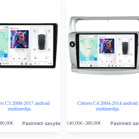
en C5 2008-2017 android
Citroen C4 2004-2014 android
multimedija
multimedija
This
Pasirinkti savybes
Pasirinkti s
80,00
€
140,00
€
–
380,00
€
product
ice
Price
has
nge:
range:
multiple
0,00€
140,00€