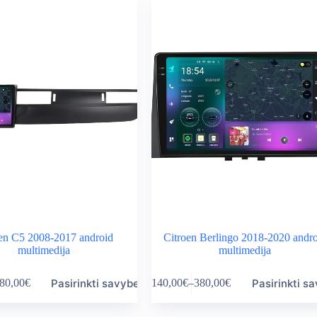
variants.
rough
through
The
0,00€
380,00€
options
may
be
chosen
on
the
product
page
en C5 2008-2017 android
Citroen Berlingo 2018-2020 andr
multimedija
multimedija
This
Pasirinkti savybes
Pasirinkti s
80,00
€
140,00
€
–
380,00
€
product
ice
Price
has
nge:
range:
multiple
0,00€
140,00€