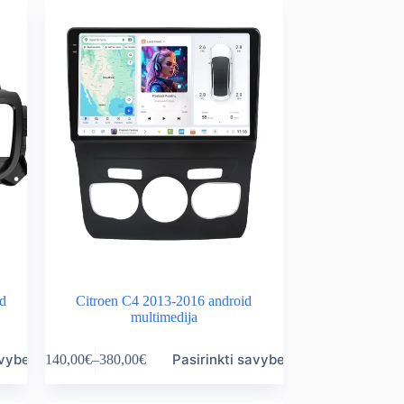
variants.
through
The
380,00€
options
may
be
chosen
on
the
product
page
id
Citroen C4 2013-2016 android
multimedija
This
avybes
Pasirinkti savybes
140,00
€
–
380,00
€
product
Price
has
range:
multiple
140,00€