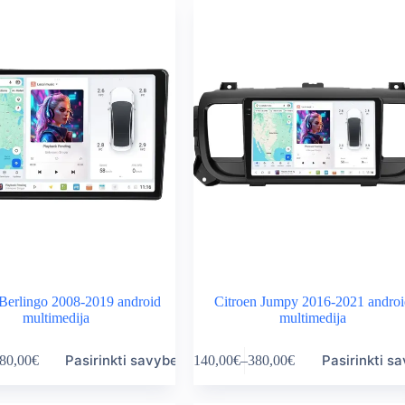
variants.
rough
through
The
0,00€
380,00€
options
may
be
chosen
on
the
product
page
 Berlingo 2008-2019 android
Citroen Jumpy 2016-2021 andro
multimedija
multimedija
This
Pasirinkti savybes
Pasirinkti s
80,00
€
140,00
€
–
380,00
€
product
ice
Price
has
nge:
range:
multiple
0,00€
140,00€