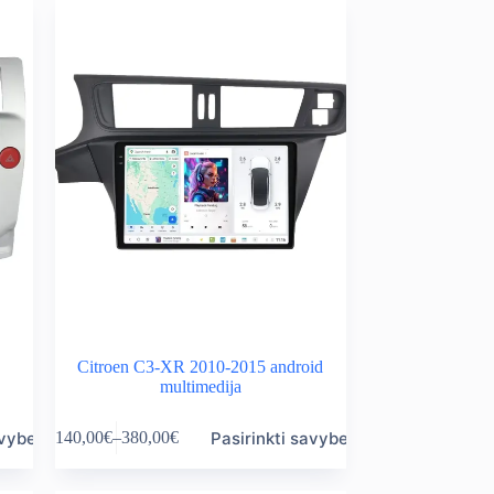
Citroen C3-XR 2010-2015 android
multimedija
This
avybes
Pasirinkti savybes
140,00
€
–
380,00
€
product
Price
has
range:
multiple
140,00€