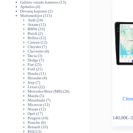
produktai
13
Galinio vaizdo kameros
13
4
produktų
Apdailos
4
produktai
2
Dovanų kuponai
2
315
produktai
Multimedijos
315
24
produktų
Audi
24
produktai
12
Aixam
12
33
produktų
BMW
33
2
produktai
Buick
2
produktai
12
Bellier
12
produktų
12
Citroen
12
7
produktų
Chrysler
7
produktai
4
Chevrolet
4
3
produktai
Dacia
3
produktai
7
Dodge
7
25
produktai
Fiat
25
produktai
21
Ford
21
produktas
11
Honda
11
produktų
4
Hyundai
4
7
produktai
Jeep
7
produktai
22
Lexus
22
produktai
26
Mercedes-Benz (MB)
26
5
produktai
Mazda
5
Citro
produktai
7
Mitsubishi
7
12
produktai
Microcar
12
12
produktų
Nissan
12
This
17
produktų
Opel
17
140,00
€
–
3
produktų
10
Peugeot
10
product
Pr
6
produktų
Porsche
6
has
ra
produktai
10
Renault
10
multiple
14
13
produktų
KIA
13