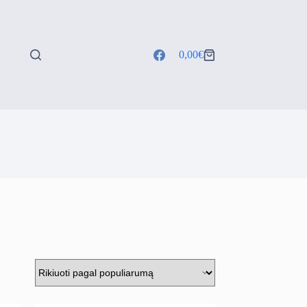
0,00
€
Shopping
cart