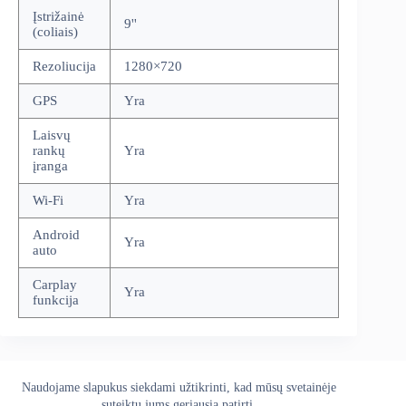
Įstrižainė
9''
(coliais)
Rezoliucija
1280×720
GPS
Yra
Laisvų
rankų
Yra
įranga
Wi-Fi
Yra
Android
Yra
auto
Carplay
Yra
funkcija
Naudojame slapukus siekdami užtikrinti, kad mūsų svetainėje
Apie mus
Grąžinimo politika
Kontaktai
suteiktų jums geriausią patirtį.
Pristatymo politika
Privatumo politika