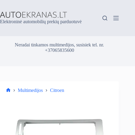
Skip
to
content
Elektroninė automobilių prekių parduotuvė
Neradai tinkamos multimedijos, susisiek tel. nr.
+37065835600
Multimedijos
Citroen
Parduotuvė