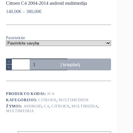
Citroen C4 2004-2014 android multimedija
Price
140,00
€
–
380,00
€
range:
140,00€
through
380,00€
Pasirinkite
produkto
Į krepšelį
kiekis:
Citroen
C4
2004-
2014
android
PRODUKTO KODAS:
N/A
multimedija
KATEGORIJOS:
CITROEN
,
MULTIMEDIJOS
ŽYMOS:
ANDROID
,
C4
,
CITROEN
,
MULTIMEDIA
,
MULTIMEDIJA