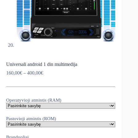
Universali android 1 din multimedija
Price
160,00
€
–
400,00
€
range:
160,00€
through
400,00€
Operatyvioji atmintis (RAM)
Pastovioji atmintis (ROM)
Branduoliai