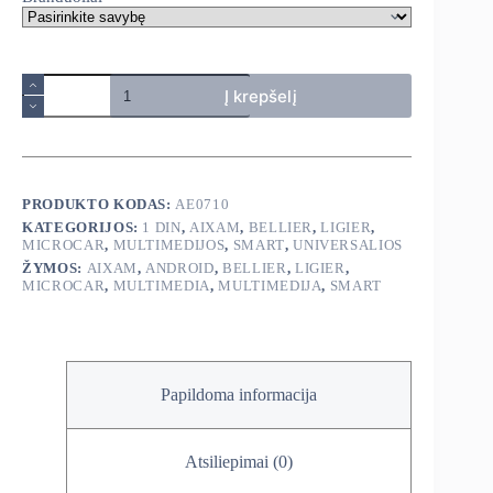
produkto
Į krepšelį
kiekis:
Universali
android
1
din
multimedija
PRODUKTO KODAS:
AE0710
KATEGORIJOS:
1 DIN
,
AIXAM
,
BELLIER
,
LIGIER
,
MICROCAR
,
MULTIMEDIJOS
,
SMART
,
UNIVERSALIOS
ŽYMOS:
AIXAM
,
ANDROID
,
BELLIER
,
LIGIER
,
MICROCAR
,
MULTIMEDIA
,
MULTIMEDIJA
,
SMART
Papildoma informacija
Atsiliepimai (0)