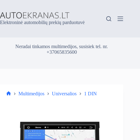
Skip
to
content
Elektroninė automobilių prekių parduotuvė
Neradai tinkamos multimedijos, susisiek tel. nr.
+37065835600
Multimedijos
Universalios
1 DIN
Parduotuvė