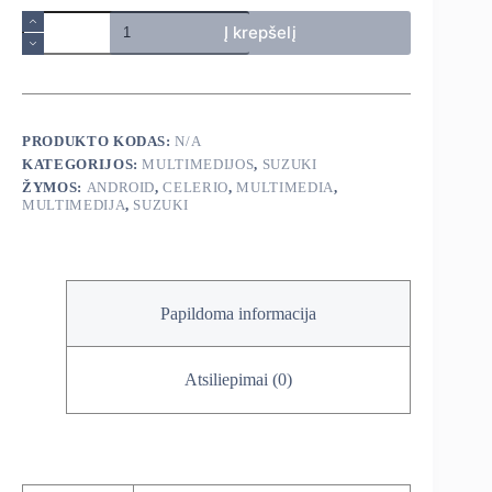
produkto
Į krepšelį
kiekis:
Suzuki
Celerio
2015-
2018
android
PRODUKTO KODAS:
N/A
multimedija
KATEGORIJOS:
MULTIMEDIJOS
,
SUZUKI
ŽYMOS:
ANDROID
,
CELERIO
,
MULTIMEDIA
,
MULTIMEDIJA
,
SUZUKI
Papildoma informacija
Atsiliepimai (0)