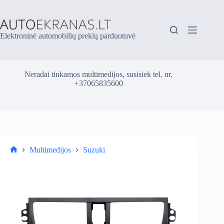
Skip
to
content
Elektroninė automobilių prekių parduotuvė
Neradai tinkamos multimedijos, susisiek tel. nr.
+37065835600
Multimedijos
Suzuki
Parduotuvė