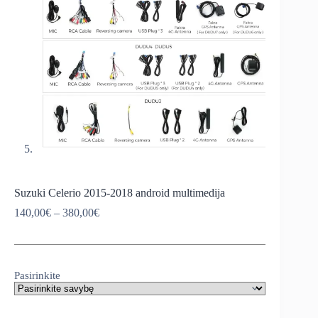
Suzuki Celerio 2015-2018 android multimedija
Price
140,00
€
–
380,00
€
range:
140,00€
through
380,00€
Pasirinkite