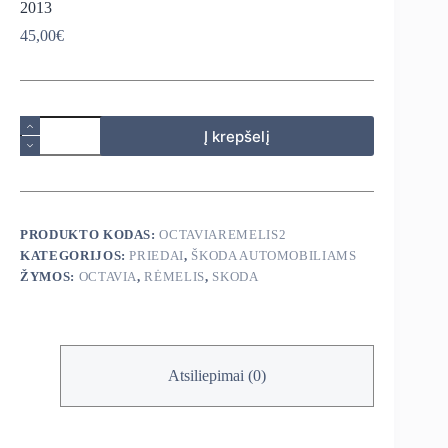
2013
45,00
€
produkto
Į krepšelį
kiekis:
Škoda
Octavia
rėmelis
su
klimato
PRODUKTO KODAS:
OCTAVIAREMELIS2
kontrole
KATEGORIJOS:
PRIEDAI
,
ŠKODA AUTOMOBILIAMS
ir
be
ŽYMOS:
OCTAVIA
,
RĖMELIS
,
SKODA
2010-
2013
Atsiliepimai (0)