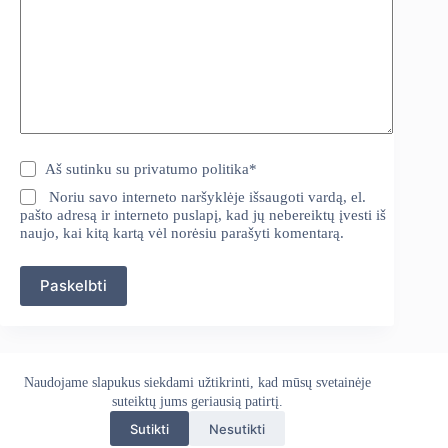
Aš sutinku su
privatumo politika
*
Noriu savo interneto naršyklėje išsaugoti vardą, el.
pašto adresą ir interneto puslapį, kad jų nebereiktų įvesti iš
naujo, kai kitą kartą vėl norėsiu parašyti komentarą.
Paskelbti
Naudojame slapukus siekdami užtikrinti, kad mūsų svetainėje
Apie mus
Grąžinimo politika
Kontaktai
Pristatymo politika
suteiktų jums geriausią patirtį.
Privatumo politika
Sąlygos ir taisyklės
Sutikti
Nesutikti
Autoekranas.lt © 2026 - Visos teisės saugomos. Kopijuoti,