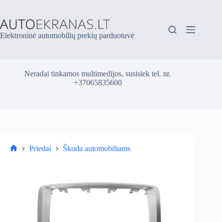
Skip
to
content
Elektroninė automobilių prekių parduotuvė
Neradai tinkamos multimedijos, susisiek tel. nr.
+37065835600
Priedai
Škoda automobiliams
Parduotuvė