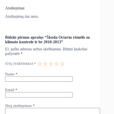
Atsiliepimai
Atsiliepimų dar nėra.
Būkite pirmas aprašęs “Škoda Octavia rėmelis su
klimato kontrole ir be 2010-2013”
El. pašto adresas nebus skelbiamas.
Būtini laukeliai
pažymėti
*
JŪSŲ ĮVERTINIMAS
*
Name
*
Email
*
Jūsų atsiliepimas
*