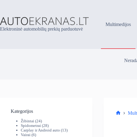
Skip
to
content
Multimedijos
Elektroninė automobilių prekių parduotuvė
Nerada
Kategorijos
Mult
Parduotuv
24
Žibintai
24
produktai
28
Spidometrai
28
produktai
13
Carplay ir Android auto
13
6
produktų
Vairai
6