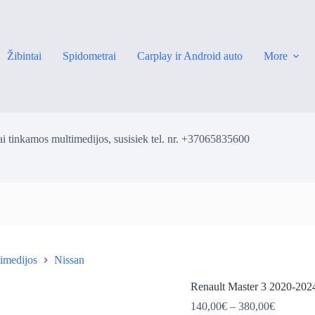
Žibintai
Spidometrai
Carplay ir Android auto
More
i tinkamos multimedijos, susisiek tel. nr. +37065835600
imedijos
Nissan
ė
Renault Master 3 2020-2024
Price
140,00
€
–
380,00
€