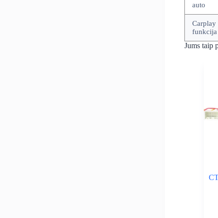
auto
Carplay
funkcija
Jums taip p
CT