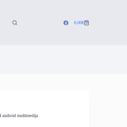
0,00
€
Shopping
cart
 android multimedija