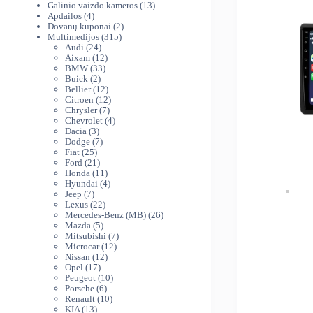
produktai
13
Galinio vaizdo kameros
13
4
produktų
Apdailos
4
produktai
2
Dovanų kuponai
2
315
produktai
Multimedijos
315
24
produktų
Audi
24
produktai
12
Aixam
12
33
produktų
BMW
33
2
produktai
Buick
2
produktai
12
Bellier
12
produktų
12
Citroen
12
7
produktų
Chrysler
7
produktai
4
Chevrolet
4
3
produktai
Dacia
3
produktai
7
Dodge
7
25
produktai
Fiat
25
produktai
21
Ford
21
produktas
11
Honda
11
produktų
4
Hyundai
4
7
produktai
Jeep
7
produktai
22
Lexus
22
produktai
26
Mercedes-Benz (MB)
26
5
produktai
Mazda
5
produktai
7
Mitsubishi
7
12
produktai
Microcar
12
12
produktų
Nissan
12
17
produktų
Opel
17
produktų
10
Peugeot
10
6
produktų
Porsche
6
produktai
10
Renault
10
13
produktų
KIA
13