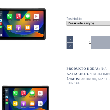
range:
140,00€
through
380,00€
Pasirinkite
produkto
kiekis:
Renault
Master
3
2020-
2024
android
PRODUKTO KODAS:
N/A
multimedija
KATEGORIJOS:
MULTIME
ŽYMOS:
ANDROID
,
MASTE
RENAULT