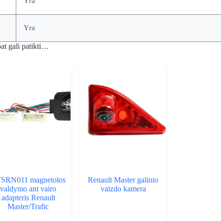
Yra
Yra
at gali patikti…
SRN011 magnetolos
Renault Master galinio
valdymo ant vairo
vaizdo kamera
adapteris Renault
Master/Trafic