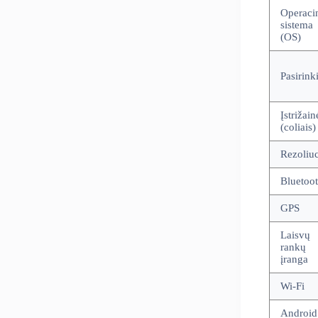
Operaci
sistema
(OS)
Pasirinki
Įstrižain
(coliais)
Rezoliuc
Bluetoo
GPS
Laisvų
rankų
įranga
Wi-Fi
Android