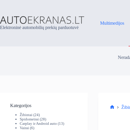
Skip
to
content
Multimedijos
Elektroninė automobilių prekių parduotuvė
Nerada
Kategorijos
Žibi
Parduotuv
24
Žibintai
24
produktai
28
Spidometrai
28
produktai
13
Carplay ir Android auto
13
6
produktų
Vairai
6