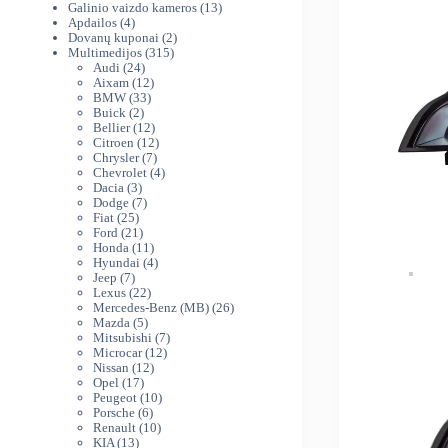
produktai
13
Galinio vaizdo kameros
13
4
produktų
Apdailos
4
produktai
2
Dovanų kuponai
2
315
produktai
Multimedijos
315
24
produktų
Audi
24
produktai
12
Aixam
12
33
produktų
BMW
33
2
produktai
Buick
2
produktai
12
Bellier
12
produktų
12
Citroen
12
7
produktų
Chrysler
7
produktai
4
Chevrolet
4
3
produktai
Dacia
3
produktai
7
Dodge
7
25
produktai
Fiat
25
produktai
21
Ford
21
produktas
11
Honda
11
produktų
4
Hyundai
4
7
produktai
Jeep
7
produktai
22
Lexus
22
produktai
26
Mercedes-Benz (MB)
26
5
produktai
Mazda
5
produktai
7
Mitsubishi
7
12
produktai
Microcar
12
12
produktų
Nissan
12
17
produktų
Opel
17
produktų
10
Peugeot
10
6
produktų
Porsche
6
produktai
10
Renault
10
13
produktų
KIA
13