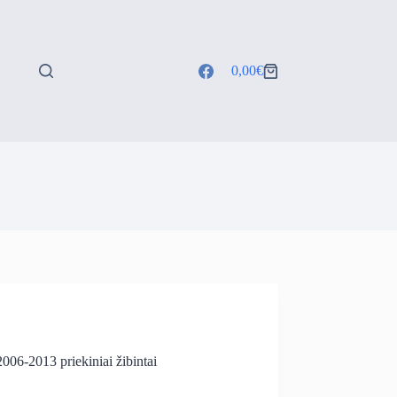
0,00
€
Shopping
cart
06-2013 priekiniai žibintai