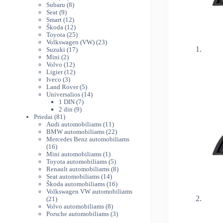
produktų
8
Subaru
8
9
produktai
Seat
9
produktai
12
Smart
12
produktų
12
Škoda
12
produktų
25
Toyota
25
produktai
23
Volkswagen (VW)
23
17
produktai
Suzuki
17
2
produktų
Mini
2
produktai
12
Volvo
12
produktų
12
Ligier
12
3
produktų
Iveco
3
produktai
5
Land Rover
5
produktai
14
Universalios
14
7
produktų
1 DIN
7
9
produktai
2 din
9
81
produktai
Priedai
81
produktas
11
Audi automobiliams
11
produktų
22
BMW automobiliams
22
produktai
Mercedes Benz automobiliams
16
16
produktų
1
Mini automobiliams
1
produktas
5
Toyota automobiliams
5
produktai
8
Renault automobiliams
8
14
produktai
Seat automobiliams
14
produktų
16
Škoda automobiliams
16
produktų
Volkswagen VW automobiliams
21
21
produktas
8
Volvo automobiliams
8
produktai
3
Porsche automobiliams
3
produktai