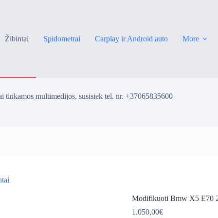
Žibintai
Spidometrai
Carplay ir Android auto
More
i tinkamos multimedijos, susisiek tel. nr. +37065835600
ntai
ė
Modifikuoti Bmw X5 E70 20
1.050,00
€