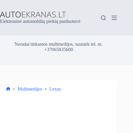
Skip
to
content
Elektroninė automobilių prekių parduotuvė
Neradai tinkamos multimedijos, susisiek tel. nr.
+37065835600
Multimedijos
Lexus
Parduotuvė