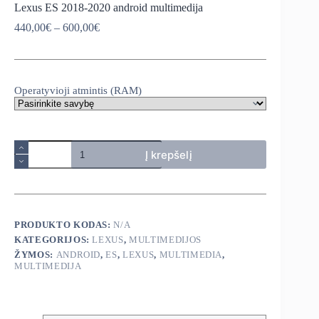
Lexus ES 2018-2020 android multimedija
Price
440,00
€
–
600,00
€
range:
440,00€
through
600,00€
Operatyvioji atmintis (RAM)
produkto
Į krepšelį
kiekis:
Lexus
ES
2018-
2020
android
PRODUKTO KODAS:
N/A
multimedija
KATEGORIJOS:
LEXUS
,
MULTIMEDIJOS
ŽYMOS:
ANDROID
,
ES
,
LEXUS
,
MULTIMEDIA
,
MULTIMEDIJA