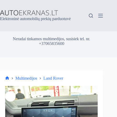
Skip
to
content
Elektroninė automobilių prekių parduotuvė
Neradai tinkamos multimedijos, susisiek tel. nr.
+37065835600
Multimedijos
Land Rover
Parduotuvė