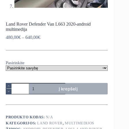
Land Rover Defender Van L663 2020-android
multimedija
Price
480,00
€
–
640,00
€
range:
480,00€
through
640,00€
Pasirinkite
produkto
Į krepšelį
kiekis:
Land
Rover
Defender
Van
L663
PRODUKTO KODAS:
N/A
2020-
KATEGORIJOS:
LAND ROVER
,
MULTIMEDIJOS
android