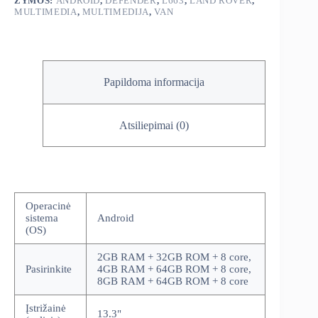
multimedija
ŽYMOS:
ANDROID
,
DEFENDER
,
L663
,
LAND ROVER
,
MULTIMEDIA
,
MULTIMEDIJA
,
VAN
Papildoma informacija
Atsiliepimai (0)
Operacinė
sistema
Android
(OS)
2GB RAM + 32GB ROM + 8 core,
Pasirinkite
4GB RAM + 64GB ROM + 8 core,
8GB RAM + 64GB ROM + 8 core
Įstrižainė
13.3"