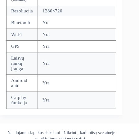
Rezoliucija
1280×720
Bluetooth
Yra
Wi-Fi
Yra
GPS
Yra
Laisvų
rankų
Yra
įranga
Android
Yra
auto
Carplay
Yra
funkcija
Naudojame slapukus siekdami užtikrinti, kad mūsų svetainėje
Apie mus
Grąžinimo politika
Kontaktai
suteiktų jums geriausią patirtį.
Pristatymo politika
Privatumo politika