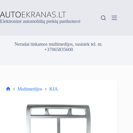
Skip
to
content
Elektroninė automobilių prekių parduotuvė
Neradai tinkamos multimedijos, susisiek tel. nr.
+37065835600
Multimedijos
KIA
Parduotuvė