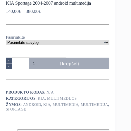
KIA Sportage 2004-2007 android multimedija
Price
140,00
€
–
380,00
€
range:
140,00€
through
380,00€
Pasirinkite
produkto
Į krepšelį
kiekis:
KIA
Sportage
2004-
2007
android
PRODUKTO KODAS:
N/A
multimedija
KATEGORIJOS:
KIA
,
MULTIMEDIJOS
ŽYMOS:
ANDROID
,
KIA
,
MULTIMEDIA
,
MULTIMEDIJA
,
SPORTAGE