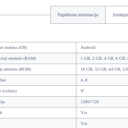
Papildoma informacija
Atsiliep
nė sistema (OS)
Android
ioji atmintis (RAM)
1 GB, 2 GB, 4 GB, 6 GB,
ji atmintis (ROM)
16 GB, 32 GB, 64 GB, 12
iai
4, 8
ė (coliais)
9''
ija
1280×720
th
Yra
Yra