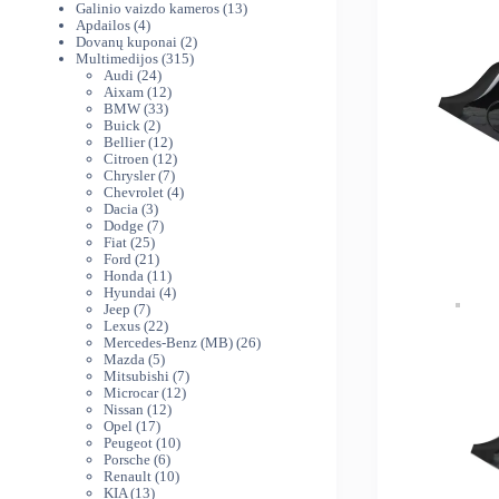
produktai
13
Galinio vaizdo kameros
13
4
produktų
Apdailos
4
produktai
2
Dovanų kuponai
2
315
produktai
Multimedijos
315
24
produktų
Audi
24
produktai
12
Aixam
12
33
produktų
BMW
33
2
produktai
Buick
2
produktai
12
Bellier
12
produktų
12
Citroen
12
7
produktų
Chrysler
7
produktai
4
Chevrolet
4
3
produktai
Dacia
3
produktai
7
Dodge
7
25
produktai
Fiat
25
produktai
21
Ford
21
produktas
11
Honda
11
produktų
4
Hyundai
4
7
produktai
Jeep
7
produktai
22
Lexus
22
produktai
26
Mercedes-Benz (MB)
26
5
produktai
Mazda
5
produktai
7
Mitsubishi
7
12
produktai
Microcar
12
12
produktų
Nissan
12
17
produktų
Opel
17
produktų
10
Peugeot
10
6
produktų
Porsche
6
produktai
10
Renault
10
13
produktų
KIA
13