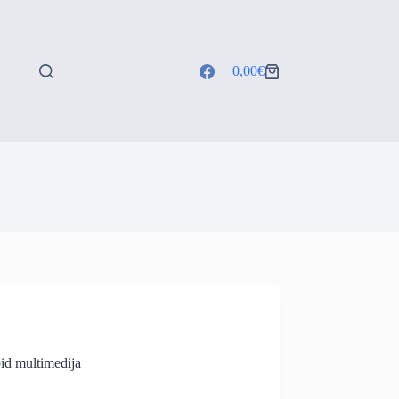
0,00
€
Shopping
cart
d multimedija