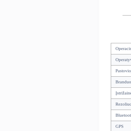
Operaci
Operatyv
Pastovio
Branduol
Įstrižain
Rezoliuc
Bluetoo
GPS