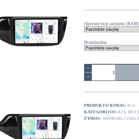
range:
140,00€
through
380,00€
Operatyvioji atmintis (RAM
Branduoliai
produkto
kiekis:
KIA
Ceed
2012-
2018
android
multimedija
PRODUKTO KODAS:
N/A
KATEGORIJOS:
KIA
,
MULT
ŽYMOS:
ANDROID
,
CEED
,