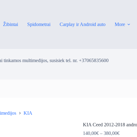
Žibintai
Spidometrai
Carplay ir Android auto
More
i tinkamos multimedijos, susisiek tel. nr. +37065835600
imedijos
KIA
ė
KIA Ceed 2012-2018 androi
Price
140,00
€
–
380,00
€