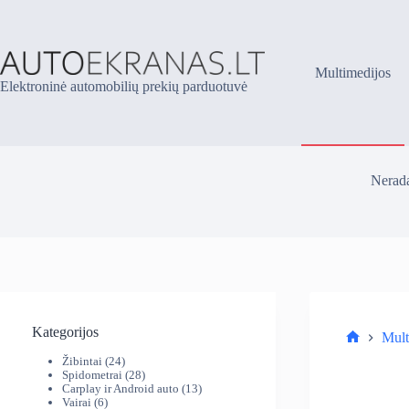
Skip
to
content
Multimedijos
Elektroninė automobilių prekių parduotuvė
Nerada
Kategorijos
Mult
Parduotuv
24
Žibintai
24
produktai
28
Spidometrai
28
produktai
13
Carplay ir Android auto
13
6
produktų
Vairai
6