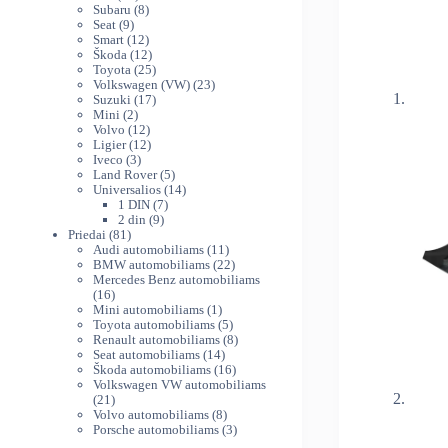
produktų
8
Subaru
8
9
produktai
Seat
9
produktai
12
Smart
12
produktų
12
Škoda
12
produktų
25
Toyota
25
produktai
23
Volkswagen (VW)
23
17
produktai
Suzuki
17
2
produktų
Mini
2
produktai
12
Volvo
12
produktų
12
Ligier
12
3
produktų
Iveco
3
produktai
5
Land Rover
5
produktai
14
Universalios
14
7
produktų
1 DIN
7
9
produktai
2 din
9
81
produktai
Priedai
81
produktas
11
Audi automobiliams
11
produktų
22
BMW automobiliams
22
produktai
Mercedes Benz automobiliams
16
16
produktų
1
Mini automobiliams
1
produktas
5
Toyota automobiliams
5
produktai
8
Renault automobiliams
8
14
produktai
Seat automobiliams
14
produktų
16
Škoda automobiliams
16
produktų
Volkswagen VW automobiliams
21
21
produktas
8
Volvo automobiliams
8
produktai
3
Porsche automobiliams
3
produktai