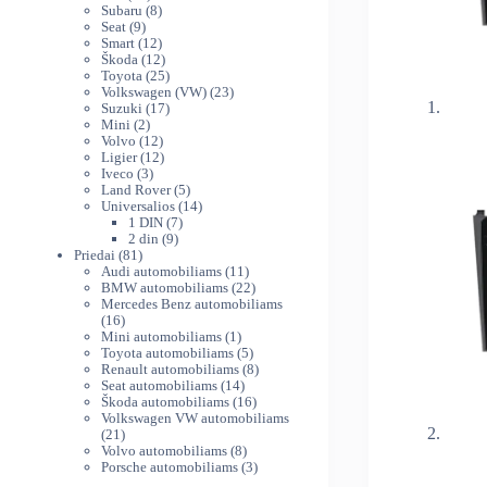
produktų
8
Subaru
8
9
produktai
Seat
9
produktai
12
Smart
12
produktų
12
Škoda
12
produktų
25
Toyota
25
produktai
23
Volkswagen (VW)
23
17
produktai
Suzuki
17
2
produktų
Mini
2
produktai
12
Volvo
12
produktų
12
Ligier
12
3
produktų
Iveco
3
produktai
5
Land Rover
5
produktai
14
Universalios
14
7
produktų
1 DIN
7
9
produktai
2 din
9
81
produktai
Priedai
81
produktas
11
Audi automobiliams
11
produktų
22
BMW automobiliams
22
produktai
Mercedes Benz automobiliams
16
16
produktų
1
Mini automobiliams
1
produktas
5
Toyota automobiliams
5
produktai
8
Renault automobiliams
8
14
produktai
Seat automobiliams
14
produktų
16
Škoda automobiliams
16
produktų
Volkswagen VW automobiliams
21
21
produktas
8
Volvo automobiliams
8
produktai
3
Porsche automobiliams
3
produktai