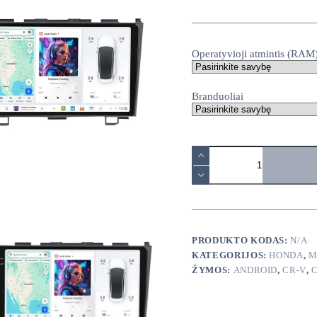
range:
140,00€
through
380,00€
Operatyvioji atmintis (RAM
Branduoliai
produkto
kiekis:
Honda
CRV
CR-
V
2006-
2012
PRODUKTO KODAS:
N/A
android
KATEGORIJOS:
HONDA
,
M
multimedija
ŽYMOS:
ANDROID
,
CR-V
,