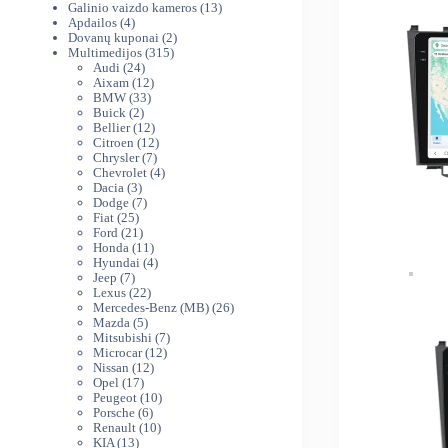
produktai
13
Galinio vaizdo kameros
13
4
produktų
Apdailos
4
produktai
2
Dovanų kuponai
2
315
produktai
Multimedijos
315
24
produktų
Audi
24
produktai
12
Aixam
12
33
produktų
BMW
33
2
produktai
Buick
2
produktai
12
Bellier
12
produktų
12
Citroen
12
7
produktų
Chrysler
7
produktai
4
Chevrolet
4
3
produktai
Dacia
3
produktai
7
Dodge
7
25
produktai
Fiat
25
produktai
21
Ford
21
produktas
11
Honda
11
produktų
4
Hyundai
4
7
produktai
Jeep
7
produktai
22
Lexus
22
produktai
26
Mercedes-Benz (MB)
26
5
produktai
Mazda
5
produktai
7
Mitsubishi
7
12
produktai
Microcar
12
12
produktų
Nissan
12
17
produktų
Opel
17
produktų
10
Peugeot
10
6
produktų
Porsche
6
produktai
10
Renault
10
13
produktų
KIA
13