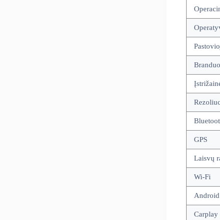
Operaci
Operatyv
Pastovio
Branduol
Įstrižain
Rezoliuc
Bluetoo
GPS
Laisvų r
Wi-Fi
Android
Carplay 