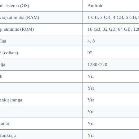
nė sistema (OS)
Android
ioji atmintis (RAM)
1 GB, 2 GB, 4 GB, 6 GB,
ji atmintis (ROM)
16 GB, 32 GB, 64 GB, 12
iai
4, 8
ė (coliais)
9''
ija
1280×720
th
Yra
Yra
ankų įranga
Yra
Yra
 auto
Yra
funkcija
Yra