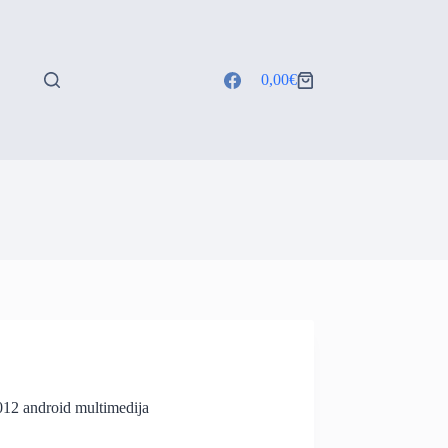
0,00
€
Shopping
cart
2 android multimedija