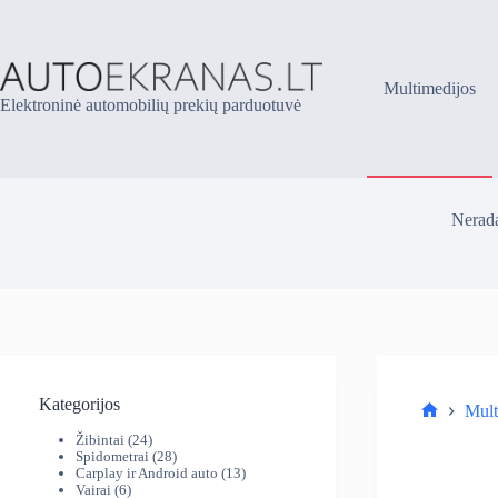
Skip
to
content
Multimedijos
Elektroninė automobilių prekių parduotuvė
Nerada
Kategorijos
Mult
Parduotuv
24
Žibintai
24
produktai
28
Spidometrai
28
produktai
13
Carplay ir Android auto
13
6
produktų
Vairai
6