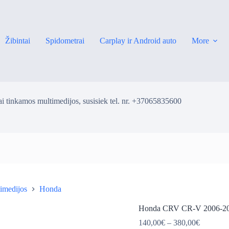
Žibintai
Spidometrai
Carplay ir Android auto
More
i tinkamos multimedijos, susisiek tel. nr. +37065835600
imedijos
Honda
ė
Honda CRV CR-V 2006-201
Price
140,00
€
–
380,00
€