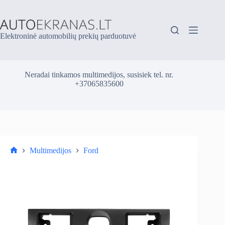
Skip
to
content
Elektroninė automobilių prekių parduotuvė
Neradai tinkamos multimedijos, susisiek tel. nr.
+37065835600
Multimedijos
Ford
Parduotuvė