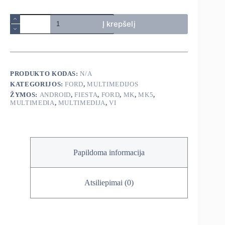
produkto
Į krepšelį
kiekis:
Ford
Fiesta
Mk
VI
5
PRODUKTO KODAS:
N/A
Mk5
KATEGORIJOS:
FORD
,
MULTIMEDIJOS
2002-
2008
ŽYMOS:
ANDROID
,
FIESTA
,
FORD
,
MK
,
MK5
,
android
MULTIMEDIA
,
MULTIMEDIJA
,
VI
multimedija
Papildoma informacija
Atsiliepimai (0)