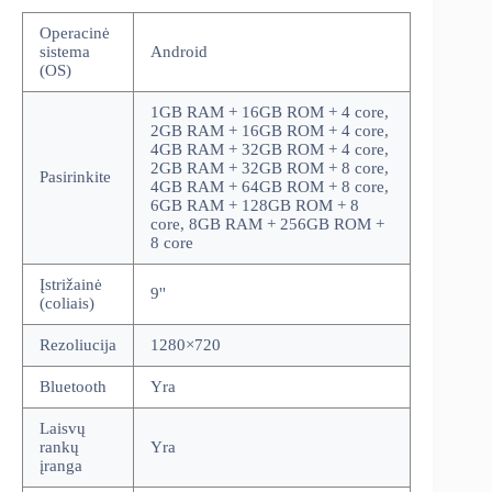
Operacinė
sistema
Android
(OS)
1GB RAM + 16GB ROM + 4 core,
2GB RAM + 16GB ROM + 4 core,
4GB RAM + 32GB ROM + 4 core,
2GB RAM + 32GB ROM + 8 core,
Pasirinkite
4GB RAM + 64GB ROM + 8 core,
6GB RAM + 128GB ROM + 8
core, 8GB RAM + 256GB ROM +
8 core
Įstrižainė
9''
(coliais)
Rezoliucija
1280×720
Bluetooth
Yra
Laisvų
rankų
Yra
įranga