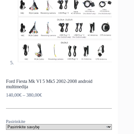
Ford Fiesta Mk VI 5 Mk5 2002-2008 android
multimedija
Price
140,00
€
–
380,00
€
range:
140,00€
through
380,00€
Pasirinkite