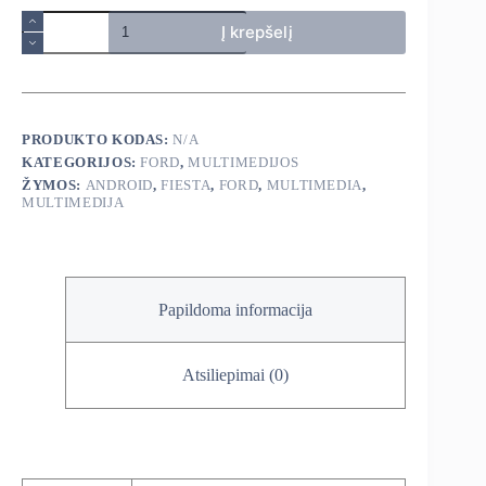
produkto
Į krepšelį
kiekis:
Ford
Fiesta
2009-
2014
android
PRODUKTO KODAS:
N/A
multimedija
KATEGORIJOS:
FORD
,
MULTIMEDIJOS
ŽYMOS:
ANDROID
,
FIESTA
,
FORD
,
MULTIMEDIA
,
MULTIMEDIJA
Papildoma informacija
Atsiliepimai (0)