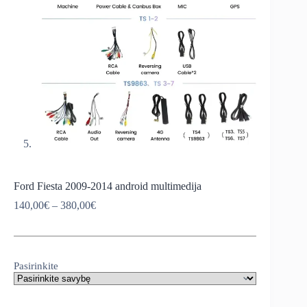
Ford Fiesta 2009-2014 android multimedija
Price
140,00
€
–
380,00
€
range:
140,00€
through
380,00€
Pasirinkite