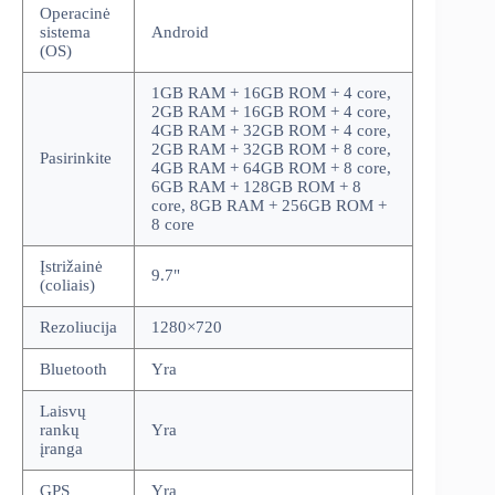
Operacinė
sistema
Android
(OS)
1GB RAM + 16GB ROM + 4 core,
2GB RAM + 16GB ROM + 4 core,
4GB RAM + 32GB ROM + 4 core,
2GB RAM + 32GB ROM + 8 core,
Pasirinkite
4GB RAM + 64GB ROM + 8 core,
6GB RAM + 128GB ROM + 8
core, 8GB RAM + 256GB ROM +
8 core
Įstrižainė
9.7"
(coliais)
Rezoliucija
1280×720
Bluetooth
Yra
Laisvų
rankų
Yra
įranga
GPS
Yra