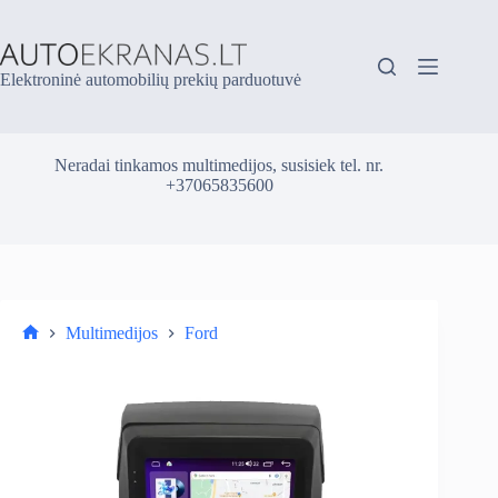
Skip
to
content
Elektroninė automobilių prekių parduotuvė
Neradai tinkamos multimedijos, susisiek tel. nr.
+37065835600
Multimedijos
Ford
Parduotuvė