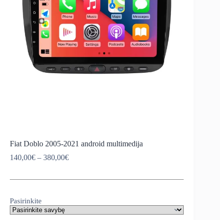
Fiat Doblo 2005-2021 android multimedija
Price
140,00
€
–
380,00
€
range:
140,00€
through
380,00€
Pasirinkite