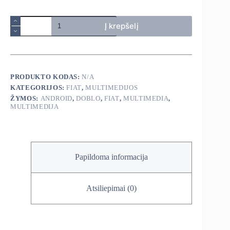
produkto
Į krepšelį
kiekis:
Fiat
Doblo
2005-
2021
android
PRODUKTO KODAS:
N/A
multimedija
KATEGORIJOS:
FIAT
,
MULTIMEDIJOS
ŽYMOS:
ANDROID
,
DOBLO
,
FIAT
,
MULTIMEDIA
,
MULTIMEDIJA
Papildoma informacija
Atsiliepimai (0)