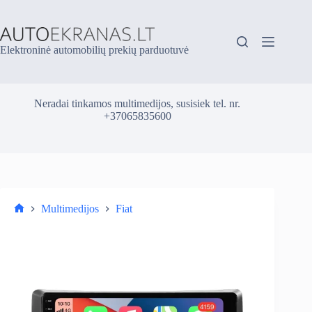
Skip
to
content
Elektroninė automobilių prekių parduotuvė
Neradai tinkamos multimedijos, susisiek tel. nr.
+37065835600
Multimedijos
Fiat
Parduotuvė