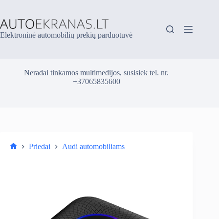
Skip
to
content
Elektroninė automobilių prekių parduotuvė
Neradai tinkamos multimedijos, susisiek tel. nr.
+37065835600
Priedai
Audi automobiliams
Parduotuvė