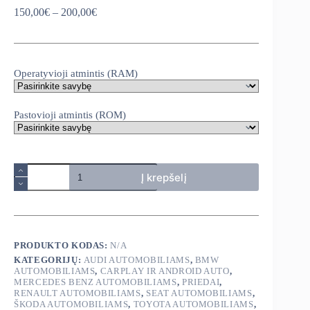
Price
150,00
€
–
200,00
€
range:
150,00€
through
200,00€
Operatyvioji atmintis (RAM)
Pastovioji atmintis (ROM)
produkto
Į krepšelį
kiekis:
Carlinkit
adapteris
carplay&android
auto
PRODUKTO KODAS:
N/A
KATEGORIJŲ:
AUDI AUTOMOBILIAMS
,
BMW
AUTOMOBILIAMS
,
CARPLAY IR ANDROID AUTO
,
MERCEDES BENZ AUTOMOBILIAMS
,
PRIEDAI
,
RENAULT AUTOMOBILIAMS
,
SEAT AUTOMOBILIAMS
,
ŠKODA AUTOMOBILIAMS
,
TOYOTA AUTOMOBILIAMS
,