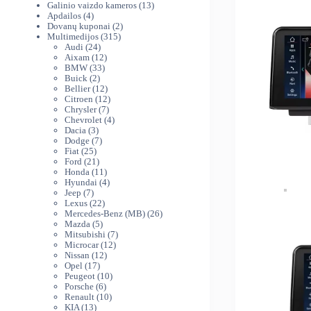
produktai
13
Galinio vaizdo kameros
13
4
produktų
Apdailos
4
produktai
2
Dovanų kuponai
2
315
produktai
Multimedijos
315
24
produktų
Audi
24
produktai
12
Aixam
12
33
produktų
BMW
33
2
produktai
Buick
2
produktai
12
Bellier
12
produktų
12
Citroen
12
7
produktų
Chrysler
7
produktai
4
Chevrolet
4
3
produktai
Dacia
3
produktai
7
Dodge
7
25
produktai
Fiat
25
produktai
21
Ford
21
produktas
11
Honda
11
produktų
4
Hyundai
4
7
produktai
Jeep
7
produktai
22
Lexus
22
produktai
26
Mercedes-Benz (MB)
26
5
produktai
Mazda
5
produktai
7
Mitsubishi
7
12
produktai
Microcar
12
12
produktų
Nissan
12
17
produktų
Opel
17
produktų
10
Peugeot
10
6
produktų
Porsche
6
produktai
10
Renault
10
13
produktų
KIA
13