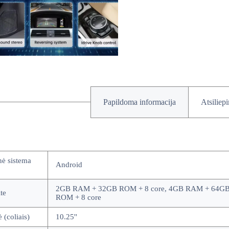
Papildoma informacija
Atsiliep
nė sistema
Android
2GB RAM + 32GB ROM + 8 core, 4GB RAM + 64GB
te
ROM + 8 core
ė (coliais)
10.25''