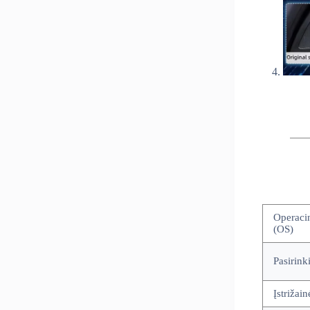
Operaci
(OS)
Pasirinki
Įstrižain