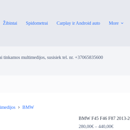
Žibintai
Spidometrai
Carplay ir Android auto
More
i tinkamos multimedijos, susisiek tel. nr. +37065835600
imedijos
BMW
ė
BMW F45 F46 F87 2013-202
Price
280,00
€
–
440,00
€