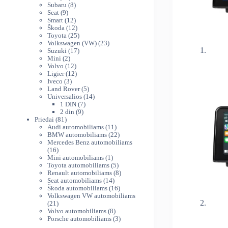
produktų
8
Subaru
8
9
produktai
Seat
9
produktai
12
Smart
12
produktų
12
Škoda
12
produktų
25
Toyota
25
produktai
23
Volkswagen (VW)
23
17
produktai
Suzuki
17
2
produktų
Mini
2
produktai
12
Volvo
12
produktų
12
Ligier
12
3
produktų
Iveco
3
produktai
5
Land Rover
5
produktai
14
Universalios
14
7
produktų
1 DIN
7
9
produktai
2 din
9
81
produktai
Priedai
81
produktas
11
Audi automobiliams
11
produktų
22
BMW automobiliams
22
produktai
Mercedes Benz automobiliams
16
16
produktų
1
Mini automobiliams
1
produktas
5
Toyota automobiliams
5
produktai
8
Renault automobiliams
8
14
produktai
Seat automobiliams
14
produktų
16
Škoda automobiliams
16
produktų
Volkswagen VW automobiliams
21
21
produktas
8
Volvo automobiliams
8
produktai
3
Porsche automobiliams
3
produktai