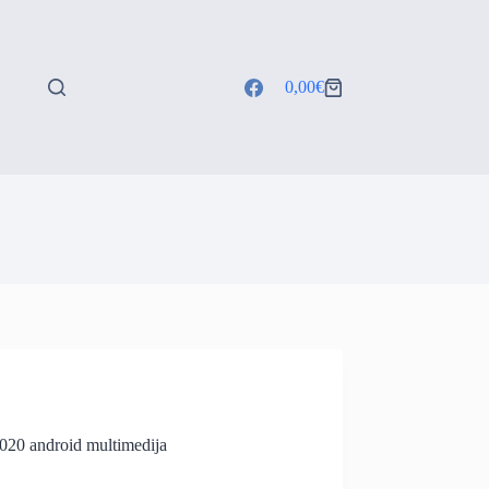
0,00
€
Shopping
cart
0 android multimedija