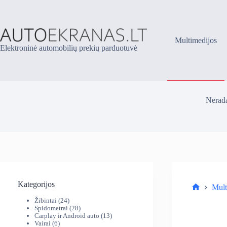
Skip
to
content
Multimedijos
Elektroninė automobilių prekių parduotuvė
Nerada
Kategorijos
Mult
Parduotuv
24
Žibintai
24
produktai
28
Spidometrai
28
produktai
13
Carplay ir Android auto
13
6
produktų
Vairai
6