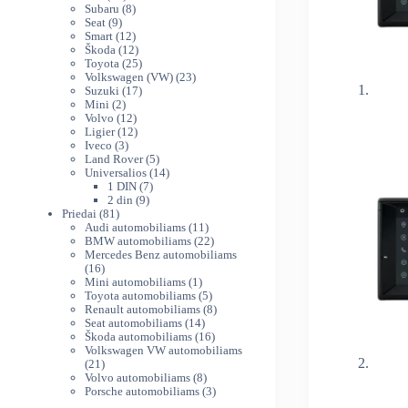
produktų
8
Subaru
8
9
produktai
Seat
9
produktai
12
Smart
12
produktų
12
Škoda
12
produktų
25
Toyota
25
produktai
23
Volkswagen (VW)
23
17
produktai
Suzuki
17
2
produktų
Mini
2
produktai
12
Volvo
12
produktų
12
Ligier
12
3
produktų
Iveco
3
produktai
5
Land Rover
5
produktai
14
Universalios
14
7
produktų
1 DIN
7
9
produktai
2 din
9
81
produktai
Priedai
81
produktas
11
Audi automobiliams
11
produktų
22
BMW automobiliams
22
produktai
Mercedes Benz automobiliams
16
16
produktų
1
Mini automobiliams
1
produktas
5
Toyota automobiliams
5
produktai
8
Renault automobiliams
8
14
produktai
Seat automobiliams
14
produktų
16
Škoda automobiliams
16
produktų
Volkswagen VW automobiliams
21
21
produktas
8
Volvo automobiliams
8
produktai
3
Porsche automobiliams
3
produktai