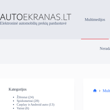
Skip
to
content
Multimedijos
Elektroninė automobilių prekių parduotuvė
Nerada
Kategorijos
Mult
Parduotuv
24
Žibintai
24
produktai
28
Spidometrai
28
produktai
13
Carplay ir Android auto
13
6
produktų
Vairai
6