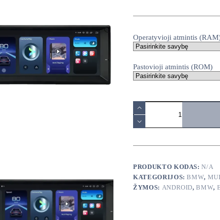
range:
380,00€
through
460,00€
Operatyvioji atmintis (RAM
Pastovioji atmintis (ROM)
produkto
kiekis:
BMW
E38
E39
android
multimedija
PRODUKTO KODAS:
N/A
KATEGORIJOS:
BMW
,
MU
ŽYMOS:
ANDROID
,
BMW
,