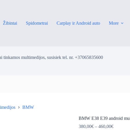
Žibintai
Spidometrai
Carplay ir Android auto
More
i tinkamos multimedijos, susisiek tel. nr. +37065835600
imedijos
BMW
ė
BMW E38 E39 android mul
Price
380,00
€
–
460,00
€