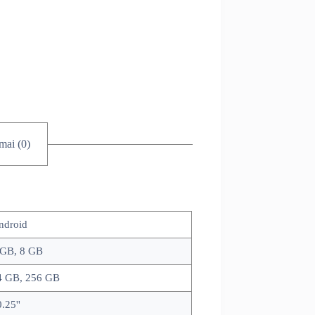
imai (0)
ndroid
 GB, 8 GB
4 GB, 256 GB
.25''