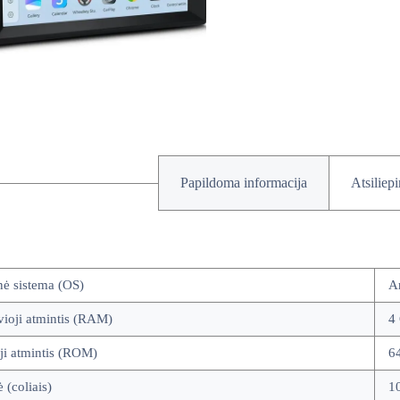
Papildoma informacija
Atsiliep
nė sistema (OS)
A
ioji atmintis (RAM)
4
ji atmintis (ROM)
6
ė (coliais)
10