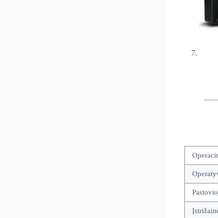
Operaci
Operatyv
Pastovio
Įstrižain