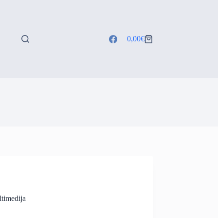
0,00
€
Shopping
cart
timedija