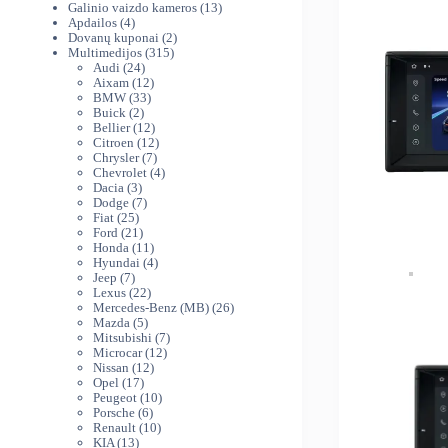
produktai
13
Galinio vaizdo kameros
13
4
produktų
Apdailos
4
produktai
2
Dovanų kuponai
2
315
produktai
Multimedijos
315
24
produktų
Audi
24
produktai
12
Aixam
12
33
produktų
BMW
33
2
produktai
Buick
2
produktai
12
Bellier
12
produktų
12
Citroen
12
7
produktų
Chrysler
7
produktai
4
Chevrolet
4
3
produktai
Dacia
3
produktai
7
Dodge
7
25
produktai
Fiat
25
produktai
21
Ford
21
produktas
11
Honda
11
produktų
4
Hyundai
4
7
produktai
Jeep
7
produktai
22
Lexus
22
produktai
26
Mercedes-Benz (MB)
26
5
produktai
Mazda
5
produktai
7
Mitsubishi
7
12
produktai
Microcar
12
12
produktų
Nissan
12
17
produktų
Opel
17
produktų
10
Peugeot
10
6
produktų
Porsche
6
produktai
10
Renault
10
13
produktų
KIA
13