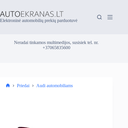
Skip
to
content
Elektroninė automobilių prekių parduotuvė
Neradai tinkamos multimedijos, susisiek tel. nr.
+37065835600
Priedai
Audi automobiliams
Parduotuvė