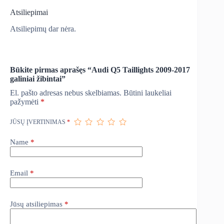
Atsiliepimai
Atsiliepimų dar nėra.
Būkite pirmas aprašęs “Audi Q5 Taillights 2009-2017
galiniai žibintai”
El. pašto adresas nebus skelbiamas.
Būtini laukeliai
pažymėti
*
JŪSŲ ĮVERTINIMAS
*
Name
*
Email
*
Jūsų atsiliepimas
*