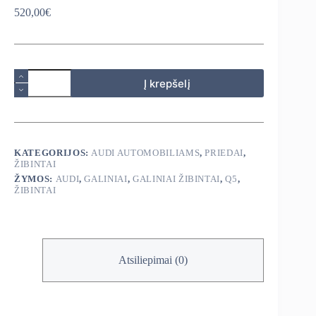
520,00
€
produkto
Į krepšelį
kiekis:
Audi
Q5
Taillights
2009-
2017
KATEGORIJOS:
AUDI AUTOMOBILIAMS
,
PRIEDAI
,
galiniai
ŽIBINTAI
žibintai
ŽYMOS:
AUDI
,
GALINIAI
,
GALINIAI ŽIBINTAI
,
Q5
,
ŽIBINTAI
Atsiliepimai (0)