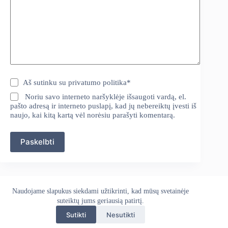
Aš sutinku su
privatumo politika
*
Noriu savo interneto naršyklėje išsaugoti vardą, el.
pašto adresą ir interneto puslapį, kad jų nebereiktų įvesti iš
naujo, kai kitą kartą vėl norėsiu parašyti komentarą.
Paskelbti
Naudojame slapukus siekdami užtikrinti, kad mūsų svetainėje
Apie mus
Grąžinimo politika
Kontaktai
Pristatymo politika
suteiktų jums geriausią patirtį.
Privatumo politika
Sąlygos ir taisyklės
Sutikti
Nesutikti
Autoekranas.lt © 2026 - Visos teisės saugomos. Kopijuoti,