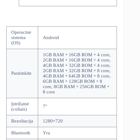
Operacinė
sistema
Android
(OS)
1GB RAM + 16GB ROM + 4 core,
2GB RAM + 16GB ROM + 4 core,
4GB RAM + 32GB ROM + 4 core,
2GB RAM + 32GB ROM + 8 core,
Pasirinkite
4GB RAM + 64GB ROM + 8 core,
6GB RAM + 128GB ROM + 8
core, 8GB RAM + 256GB ROM +
8 core
Įstrižainė
7''
(coliais)
Rezoliucija
1280×720
Bluetooth
Yra