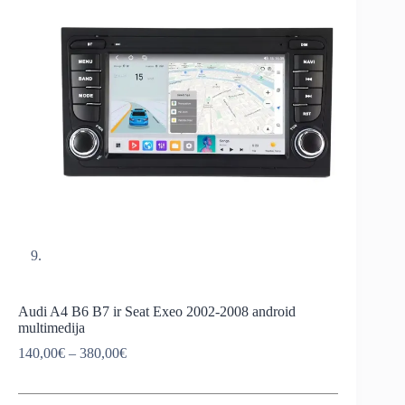
Audi A4 B6 B7 ir Seat Exeo 2002-2008 android
multimedija
Price
140,00
€
–
380,00
€
range:
140,00€
through