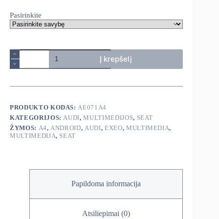
380,00€
Pasirinkite
produkto
Į krepšelį
kiekis:
Audi
A4
B6
B7
ir
PRODUKTO KODAS:
AE071A4
Seat
KATEGORIJOS:
AUDI
,
MULTIMEDIJOS
,
SEAT
Exeo
2002-
ŽYMOS:
A4
,
ANDROID
,
AUDI
,
EXEO
,
MULTIMEDIA
,
2008
MULTIMEDIJA
,
SEAT
android
multimedija
Papildoma informacija
Atsiliepimai (0)