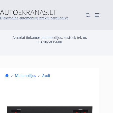
Skip
to
content
Elektroninė automobilių prekių parduotuvė
Neradai tinkamos multimedijos, susisiek tel. nr.
+37065835600
Multimedijos
Audi
Parduotuvė