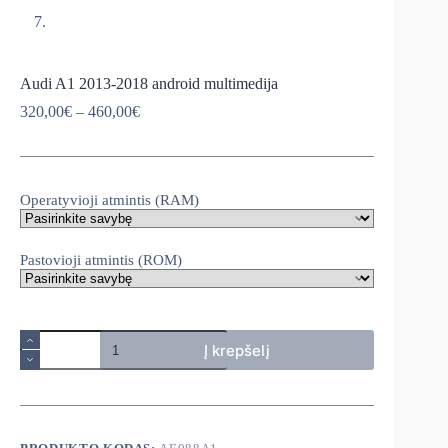
Audi A1 2013-2018 android multimedija
Price
320,00
€
–
460,00
€
range:
320,00€
through
460,00€
Operatyvioji atmintis (RAM)
Pastovioji atmintis (ROM)
produkto
Į krepšelį
kiekis:
Audi
A1
2013-
2018
android