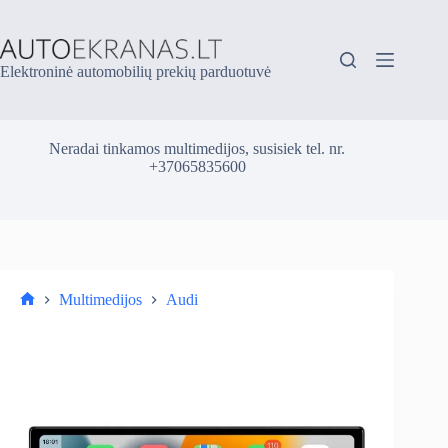
Skip
to
content
Elektroninė automobilių prekių parduotuvė
Neradai tinkamos multimedijos, susisiek tel. nr.
+37065835600
Multimedijos
Audi
Parduotuvė