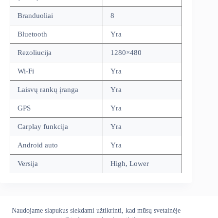
Branduoliai
8
Bluetooth
Yra
Rezoliucija
1280×480
Wi-Fi
Yra
Laisvų rankų įranga
Yra
GPS
Yra
Carplay funkcija
Yra
Android auto
Yra
Versija
High, Lower
Naudojame slapukus siekdami užtikrinti, kad mūsų svetainėje
Apie mus
Grąžinimo politika
Kontaktai