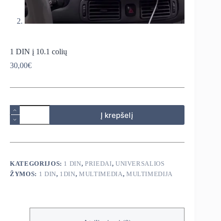
1 DIN į 10.1 colių
30,00
€
produkto
Į krepšelį
kiekis:
1
DIN
į
10.1
colių
KATEGORIJOS:
1 DIN
,
PRIEDAI
,
UNIVERSALIOS
ŽYMOS:
1 DIN
,
1DIN
,
MULTIMEDIA
,
MULTIMEDIJA