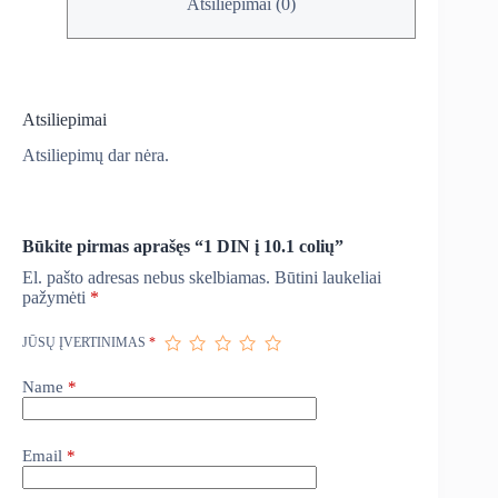
Atsiliepimai (0)
Atsiliepimai
Atsiliepimų dar nėra.
Būkite pirmas aprašęs “1 DIN į 10.1 colių”
El. pašto adresas nebus skelbiamas.
Būtini laukeliai
pažymėti
*
JŪSŲ ĮVERTINIMAS
*
Name
*
Email
*