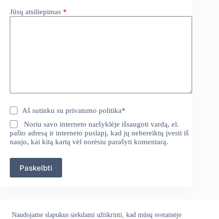
Jūsų atsiliepimas
*
Aš sutinku su
privatumo politika
*
Noriu savo interneto naršyklėje išsaugoti vardą, el.
pašto adresą ir interneto puslapį, kad jų nebereiktų įvesti iš
naujo, kai kitą kartą vėl norėsiu parašyti komentarą.
Paskelbti
Naudojame slapukus siekdami užtikrinti, kad mūsų svetainėje
Apie mus
Grąžinimo politika
Kontaktai