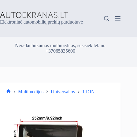
Skip
to
content
Elektroninė automobilių prekių parduotuvė
Neradai tinkamos multimedijos, susisiek tel. nr.
+37065835600
Multimedijos
Universalios
1 DIN
Parduotuvė