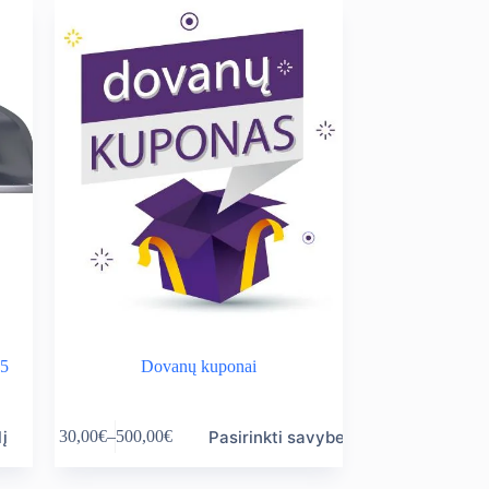
15
Dovanų kuponai
This
lį
Pasirinkti savybes
30,00
€
–
500,00
€
product
Price
has
range:
multiple
30,00€