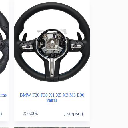
ras
BMW F20 F30 X1 X5 X3 M3 E90
vairas
lį
Į krepšelį
250,00
€