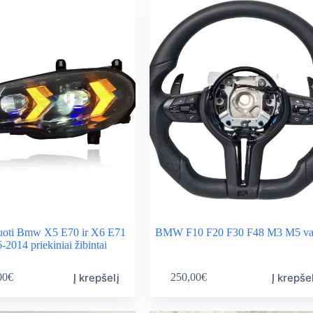
uoti Bmw X5 E70 ir X6 E71
BMW F10 F20 F30 F48 M3 M5 vai
-2014 priekiniai žibintai
Į krepšelį
Į krepše
00
€
250,00
€