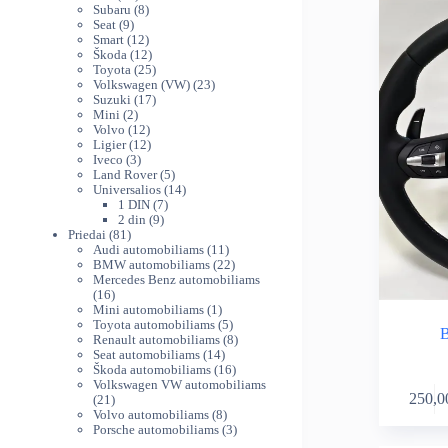
produktų
8
Subaru
8
9
produktai
Seat
9
produktai
12
Smart
12
produktų
12
Škoda
12
produktų
25
Toyota
25
produktai
23
Volkswagen (VW)
23
17
produktai
Suzuki
17
2
produktų
Mini
2
produktai
12
Volvo
12
produktų
12
Ligier
12
3
produktų
Iveco
3
produktai
5
Land Rover
5
produktai
14
Universalios
14
7
produktų
1 DIN
7
9
produktai
2 din
9
81
produktai
Priedai
81
produktas
11
Audi automobiliams
11
produktų
22
BMW automobiliams
22
produktai
Mercedes Benz automobiliams
16
16
produktų
1
Mini automobiliams
1
produktas
5
Toyota automobiliams
5
B
produktai
8
Renault automobiliams
8
14
produktai
Seat automobiliams
14
produktų
16
Škoda automobiliams
16
produktų
Volkswagen VW automobiliams
250,0
21
21
produktas
8
Volvo automobiliams
8
produktai
3
Porsche automobiliams
3
produktai