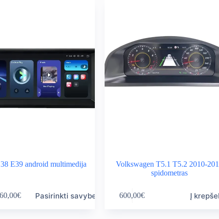
 E39 android multimedija
Volkswagen T5.1 T5.2 2010-20
spidometras
Pasirinkti savybes
Į krepše
60,00
€
600,00
€
ice
nge:
0,00€