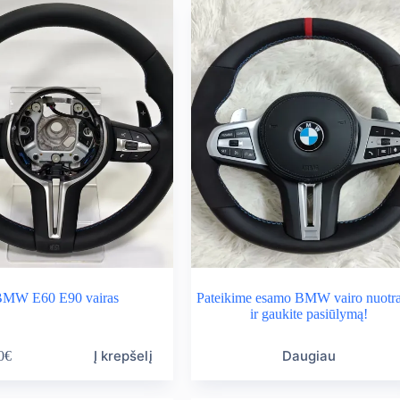
MW E60 E90 vairas
Pateikime esamo BMW vairo nuotr
ir gaukite pasiūlymą!
Į krepšelį
Daugiau
0
€