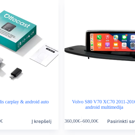
rough
0,00€
dis carplay & android auto
Volvo S80 V70 XC70 2011-201
android multimedija
This
Į krepšelį
Pasirinkti s
0
€
360,00
€
–
600,00
€
product
Price
has
range:
multiple
360,00€