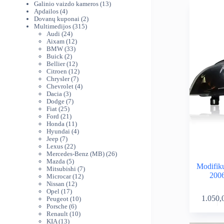
produktai
13
Galinio vaizdo kameros
13
4
produktų
Apdailos
4
produktai
2
Dovanų kuponai
2
315
produktai
Multimedijos
315
24
produktų
Audi
24
produktai
12
Aixam
12
33
produktų
BMW
33
2
produktai
Buick
2
produktai
12
Bellier
12
produktų
12
Citroen
12
7
produktų
Chrysler
7
produktai
4
Chevrolet
4
3
produktai
Dacia
3
produktai
7
Dodge
7
25
produktai
Fiat
25
produktai
21
Ford
21
produktas
11
Honda
11
produktų
4
Hyundai
4
7
produktai
Jeep
7
produktai
22
Lexus
22
produktai
26
Mercedes-Benz (MB)
26
5
produktai
Mazda
5
Modifik
produktai
7
Mitsubishi
7
2006
12
produktai
Microcar
12
12
produktų
Nissan
12
17
produktų
Opel
17
1.050,
produktų
10
Peugeot
10
6
produktų
Porsche
6
produktai
10
Renault
10
13
produktų
KIA
13