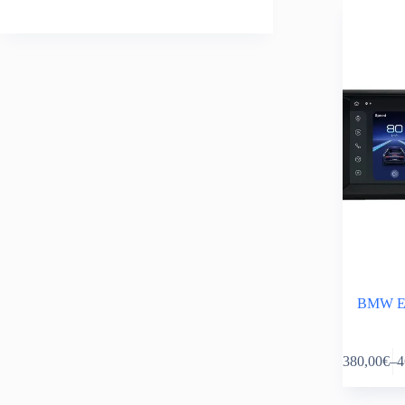
BMW E38
This
380,00
€
–
4
product
Pr
has
ra
multiple
38