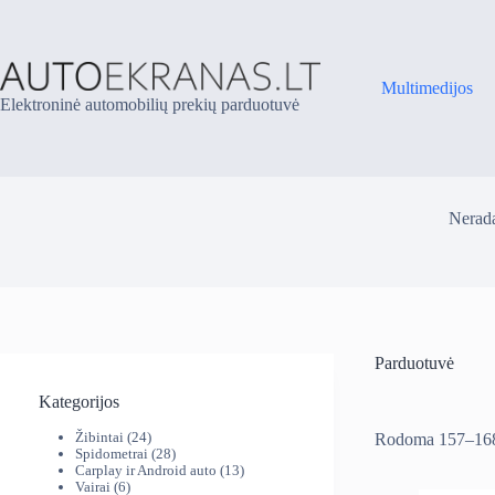
Skip
to
content
Multimedijos
Elektroninė automobilių prekių parduotuvė
Nerada
Parduotuvė
Kategorijos
24
Žibintai
24
Rodoma 157–168
produktai
28
Spidometrai
28
produktai
13
Carplay ir Android auto
13
6
produktų
Vairai
6