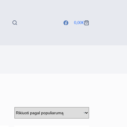
0,00
€
Shopping
cart