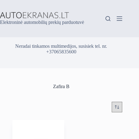
Skip
to
content
Elektroninė automobilių prekių parduotuvė
Neradai tinkamos multimedijos, susisiek tel. nr.
+37065835600
Zafira B