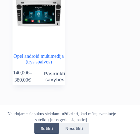
Opel android multimedija
(trys spalvos)
This
140,00
€
–
Pasirinkti
product
Price
savybes
380,00
€
has
range:
multiple
140,00€
variants.
through
The
380,00€
options
may
Naudojame slapukus siekdami užtikrinti, kad mūsų svetainėje
Apie mus
Grąžinimo politika
Kontaktai
be
Pristatymo politika
suteiktų jums geriausią patirtį.
Privatumo politika
chosen
Sąlygos ir taisyklės
on
Sutikti
Nesutikti
Autoekranas.lt © 2026 - Visos teisės saugomos. Kopijuoti,
the
platinti svetainės turinį be autorių sutikimo draudžiama.
product