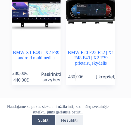
BMW X1 F48 ir X2 F39
BMW F20 F22 F52 | X1
android multimedija
F48 F49 | X2 F39
prietaisų skydelis
This
280,00
€
–
Pasirinkti
Į krepšelį
480,00
€
product
Price
savybes
440,00
€
has
range:
multiple
280,00€
variants.
through
The
440,00€
options
Naudojame slapukus siekdami užtikrinti, kad mūsų svetainėje
Apie mus
Grąžinimo politika
Kontaktai
may
Pristatymo politika
suteiktų jums geriausią patirtį.
Privatumo politika
be
Sąlygos ir taisyklės
chosen
Sutikti
Nesutikti
Autoekranas.lt © 2026 - Visos teisės saugomos. Kopijuoti,
on
platinti svetainės turinį be autorių sutikimo draudžiama.
the