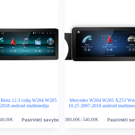
 Benz 12.3 colių W204 W205
Mercedes W204 W205 X253 W4
2018 android multimedija
10.25 2007-2018 android multimed
This
Pasirinkti savybes
Pasirinkti s
40,00
€
380,00
€
–
540,00
€
product
ice
Price
has
nge:
range:
multiple
0,00€
380,00€