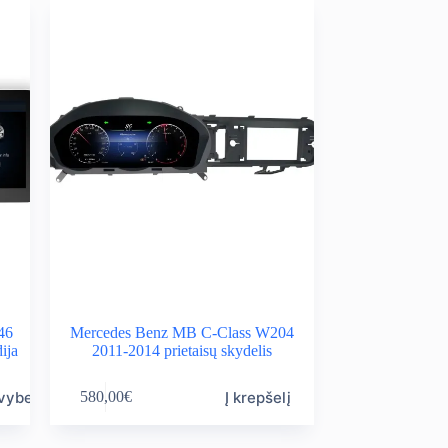
46
Mercedes Benz MB C-Class W204
ija
2011-2014 prietaisų skydelis
avybes
Į krepšelį
580,00
€