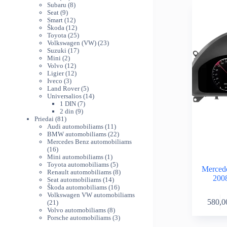
variants.
produktų
8
th
Subaru
8
The
9
produktai
Seat
9
54
produktai
12
Smart
12
options
produktų
12
Škoda
12
may
produktų
25
Toyota
25
be
produktai
23
Volkswagen (VW)
23
chosen
17
produktai
Suzuki
17
on
2
produktų
Mini
2
produktai
12
Volvo
12
the
produktų
12
Ligier
12
product
3
produktų
Iveco
3
page
produktai
5
Land Rover
5
produktai
14
Universalios
14
7
produktų
1 DIN
7
9
produktai
2 din
9
81
produktai
Priedai
81
produktas
11
Audi automobiliams
11
produktų
22
BMW automobiliams
22
produktai
Mercedes Benz automobiliams
16
16
produktų
1
Mini automobiliams
1
produktas
5
Toyota automobiliams
5
Merced
produktai
8
Renault automobiliams
8
2008
14
produktai
Seat automobiliams
14
produktų
16
Škoda automobiliams
16
produktų
Volkswagen VW automobiliams
580,0
21
21
produktas
8
Volvo automobiliams
8
produktai
3
Porsche automobiliams
3
produktai