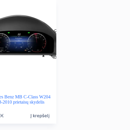
variants.
rough
through
The
0,00€
540,00€
options
may
be
chosen
on
the
product
page
es Benz MB C-Class W204
-2010 prietaisų skydelis
Į krepšelį
0
€