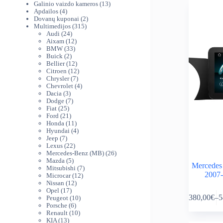
produktai
13
Galinio vaizdo kameros
13
4
produktų
Apdailos
4
produktai
2
Dovanų kuponai
2
315
produktai
Multimedijos
315
24
produktų
Audi
24
produktai
12
Aixam
12
33
produktų
BMW
33
2
produktai
Buick
2
produktai
12
Bellier
12
produktų
12
Citroen
12
7
produktų
Chrysler
7
produktai
4
Chevrolet
4
3
produktai
Dacia
3
produktai
7
Dodge
7
25
produktai
Fiat
25
produktai
21
Ford
21
produktas
11
Honda
11
produktų
4
Hyundai
4
7
produktai
Jeep
7
produktai
22
Lexus
22
produktai
26
Mercedes-Benz (MB)
26
5
produktai
Mazda
5
Mercedes
produktai
7
Mitsubishi
7
2007-
12
produktai
Microcar
12
12
produktų
Nissan
12
This
17
produktų
Opel
17
380,00
€
–
5
produktų
10
Peugeot
10
product
Pr
6
produktų
Porsche
6
has
ra
produktai
10
Renault
10
multiple
38
13
produktų
KIA
13