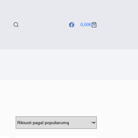
0,00
€
Shopping
cart