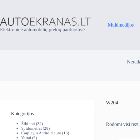
Skip
to
content
Multimedijos
Elektroninė automobilių prekių parduotuvė
Nerada
W204
Kategorijos
24
Žibintai
24
Rodomi visi rezul
produktai
28
Spidometrai
28
produktai
13
Carplay ir Android auto
13
6
produktų
Vairai
6